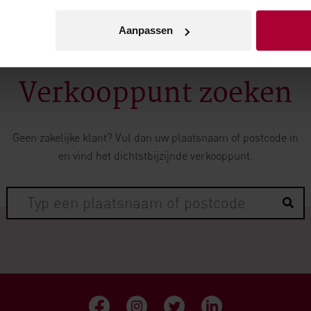
Aanpassen
Verkooppunt zoeken
Geen zakelijke klant? Vul dan uw plaatsnaam of postcode in
en vind het dichtstbijzijnde verkooppunt.