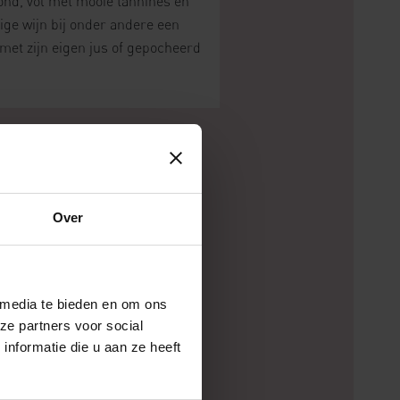
rond, vol met mooie tannines en
ge wijn bij onder andere een
et zijn eigen jus of gepocheerd
Over
 media te bieden en om ons
ze partners voor social
nformatie die u aan ze heeft