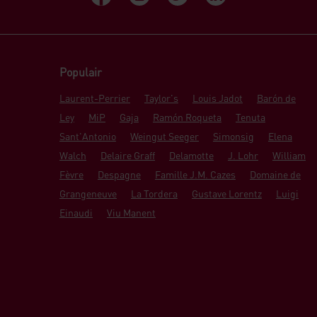
Populair
Laurent-Perrier
Taylor's
Louis Jadot
Barón de
Ley
MiP
Gaja
Ramón Roqueta
Tenuta
Sant'Antonio
Weingut Seeger
Simonsig
Elena
Walch
Delaire Graff
Delamotte
J. Lohr
William
Fèvre
Despagne
Famille J.M. Cazes
Domaine de
Grangeneuve
La Tordera
Gustave Lorentz
Luigi
Einaudi
Viu Manent