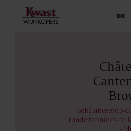
HOME
Chât
Cante
Bro
Gebalanceerd,vo
ronde tannines en 
afd