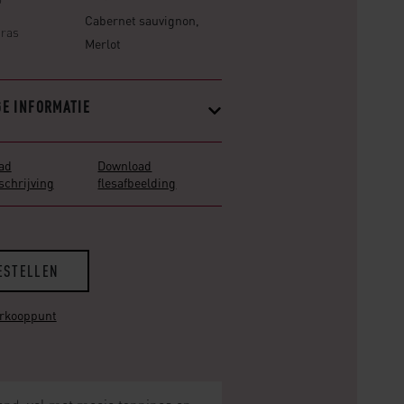
Cabernet sauvignon,
nras
Merlot
GE INFORMATIE
ad
Download
chrijving
flesafbeelding
ESTELLEN
erkooppunt