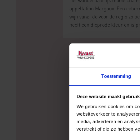
Het wonderbaarlijk mooie châte
appellation Margaux. Een caber
wijn vanaf de voor de regio zo b
heeft een dieprode kleur en is 
Toestemming
Deze website maakt gebruik
We gebruiken cookies om cont
websiteverkeer te analyseren
media, adverteren en analys
verstrekt of die ze hebben v