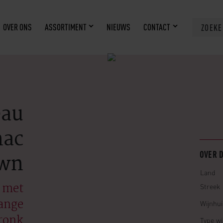
OVER ONS
ASSORTIMENT
NIEUWS
CONTACT
ZOEK
eau
nac
wn
OVER 
Land
l met
Streek
lange
Wijnhui
ronk
Type wi