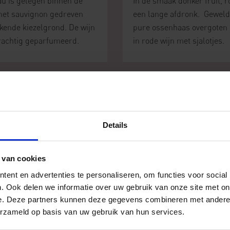
au is gelegen binnen de
In de smaak donker fruit, 
net sauvignon gedreven
een lange afdronk. Geweldi
ekende kiezelgrond. De wijn
pure ossenhaas overgoten m
prachtig geparfumeerd.
in rode wijn met sjalotjes.
Meer weten over deze
Details
wijn?
 van cookies
ent en advertenties te personaliseren, om functies voor social
. Ook delen we informatie over uw gebruik van onze site met on
e. Deze partners kunnen deze gegevens combineren met andere i
NEEM CONTACT OP
erzameld op basis van uw gebruik van hun services.