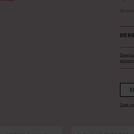
Druive
OVERI
Downlo
wijnoms
B
Zoek v