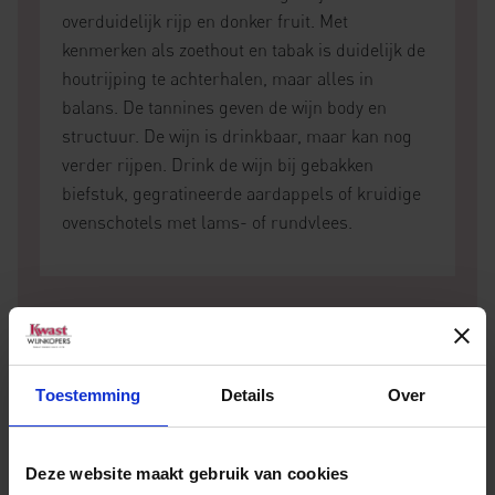
overduidelijk rijp en donker fruit. Met
kenmerken als zoethout en tabak is duidelijk de
houtrijping te achterhalen, maar alles in
balans. De tannines geven de wijn body en
structuur. De wijn is drinkbaar, maar kan nog
verder rijpen. Drink de wijn bij gebakken
biefstuk, gegratineerde aardappels of kruidige
ovenschotels met lams- of rundvlees.
Toestemming
Details
Over
Meer weten over deze
wijn?
Deze website maakt gebruik van cookies