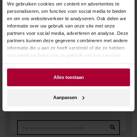
We gebruiken cookies om content en advertenties te
personaliseren, om functies voor social media te bieden
NEEM CONTACT OP
en om ons websiteverkeer te analyseren. Ook delen we
informatie over uw gebruik van onze site met onze
partners voor social media, adverteren en analyse. Deze
partners kunnen deze gegevens combineren met andere
informatie die u aan ze heeft verstrekt of die ze hebben
verzameld op basis van uw gebruik van hun services.
Verkooppunt zoeken
Alles toestaan
Geen zakelijke klant? Vul dan uw plaatsnaam of
Aanpassen
postcode in en vind het dichtstbijzijnde
verkooppunt.