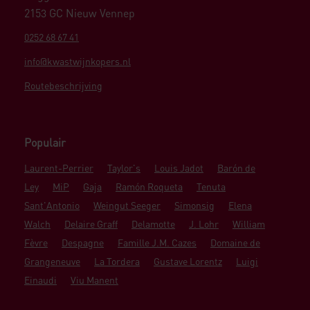
2153 GC Nieuw Vennep
0252 68 67 41
info@kwastwijnkopers.nl
Routebeschrijving
Populair
Laurent-Perrier
Taylor's
Louis Jadot
Barón de
Ley
MiP
Gaja
Ramón Roqueta
Tenuta
Sant'Antonio
Weingut Seeger
Simonsig
Elena
Walch
Delaire Graff
Delamotte
J. Lohr
William
Fèvre
Despagne
Famille J.M. Cazes
Domaine de
Grangeneuve
La Tordera
Gustave Lorentz
Luigi
Einaudi
Viu Manent