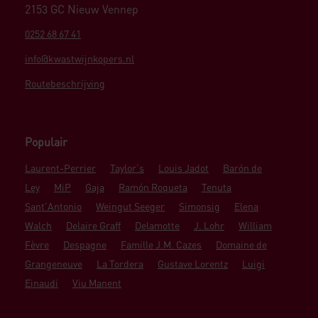
2153 GC Nieuw Vennep
0252 68 67 41
info@kwastwijnkopers.nl
Routebeschrijving
Populair
Laurent-Perrier
Taylor's
Louis Jadot
Barón de
Ley
MiP
Gaja
Ramón Roqueta
Tenuta
Sant'Antonio
Weingut Seeger
Simonsig
Elena
Walch
Delaire Graff
Delamotte
J. Lohr
William
Fèvre
Despagne
Famille J.M. Cazes
Domaine de
Grangeneuve
La Tordera
Gustave Lorentz
Luigi
Einaudi
Viu Manent