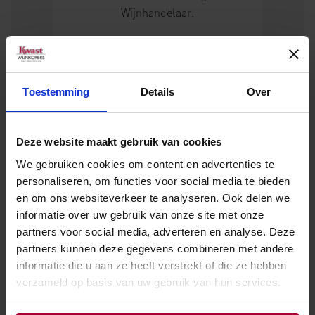
Wijnhandelaar.
lees meer
Toestemming
Details
Over
Maak kennis met ons verkoop-,
inkoop- en marketingteam.
Deze website maakt gebruik van cookies
lees meer
We gebruiken cookies om content en advertenties te
personaliseren, om functies voor social media te bieden
en om ons websiteverkeer te analyseren. Ook delen we
informatie over uw gebruik van onze site met onze
partners voor social media, adverteren en analyse. Deze
partners kunnen deze gegevens combineren met andere
Onze wijnhuizen
informatie die u aan ze heeft verstrekt of die ze hebben
verzameld op basis van uw gebruik van hun services.
Bij ons vindt u bekende namen als Taylor’s Port,