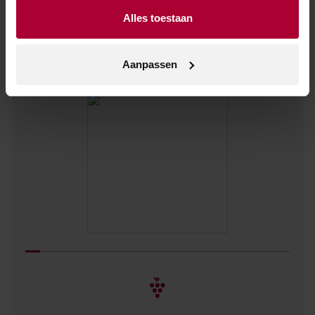
Louis Jadot, Laurent-Perrier, William Fèvre,
Alles toestaan
Gaja, Barón de Ley en Simonsig, maar ook
kleine ambachtelijke wijnhuizen.
Aanpassen