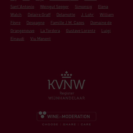
Sant'Antonio
Weingut Seeger
Simonsig
Elena
Walch
Delaire Graff
Delamotte
J. Lohr
William
Fèvre
Despagne
Famille J.M. Cazes
Domaine de
Grangeneuve
La Tordera
Gustave Lorentz
Luigi
Einaudi
Viu Manent