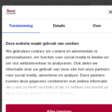
merlot geven goede resultaten in de relatief
warmere delen op het Noordereiland.
De opkomst van sauvignon blanc
Toestemming
Details
Over
De eerste wijnstokken werden in 1819 uit
Australië meebracht, maar eind jaren zestig van
de twintigste eeuw kwam de wijnindustrie pas
Deze website maakt gebruik van cookies
echt op gang. Eerst met versterkte wijn, maar al
We gebruiken cookies om content en advertenties te
snel met de grootschalige productie van wijnen
personaliseren, om functies voor social media te bieden en
van de Müller-Thurgau. Lichte, zoetige wijnen in
om ons websiteverkeer te analyseren. Ook delen we
de destijds gangbare Duitse stijl. Toen in de
informatie over uw gebruik van onze site met onze partners
voor social media, adverteren en analyse. Deze partners
jaren tachtig niemand dit soort wijnen nog wilde
kunnen deze gegevens combineren met andere informatie
drinken, begonnen wijnboeren met de aanplant
die u aan ze heeft verstrekt of die ze hebben verzameld op
van sauvignon blanc. Dat was een meesterlijke
basis van uw gebruik van hun services.
zet. Met name de klimatologische
omstandigheden van
Marlborough
bleken ideaal
voor deze druif en Nieuw-Zeelandse wijnen van
Alles toestaan