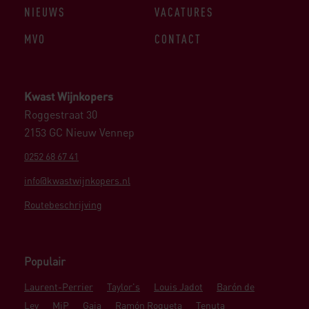
NIEUWS
VACATURES
MVO
CONTACT
Kwast Wijnkopers
Roggestraat 30
2153 GC Nieuw Vennep
0252 68 67 41
info@kwastwijnkopers.nl
Routebeschrijving
Populair
Laurent-Perrier
Taylor's
Louis Jadot
Barón de
Ley
MiP
Gaja
Ramón Roqueta
Tenuta