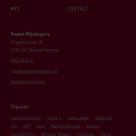
MVO
CONTACT
Kwast Wijnkopers
Roggestraat 30
2153 GC Nieuw Vennep
0252 68 67 41
info@kwastwijnkopers.nl
Routebeschrijving
Populair
Laurent-Perrier
Taylor's
Louis Jadot
Barón de
Ley
MiP
Gaja
Ramón Roqueta
Tenuta
Sant'Antonio
Weingut Seeger
Simonsig
Elena