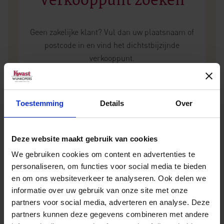
Verkooppunt zoeken
Geen zakelijke klant? Vul dan uw plaatsnaam of
postcode in en vind het dichtstbijzijnde
verkooppunt.
Toestemming
Details
Over
Deze website maakt gebruik van cookies
We gebruiken cookies om content en advertenties te
personaliseren, om functies voor social media te bieden
Andere wijnen van Domaine Ferret
en om ons websiteverkeer te analyseren. Ook delen we
informatie over uw gebruik van onze site met onze
partners voor social media, adverteren en analyse. Deze
partners kunnen deze gegevens combineren met andere