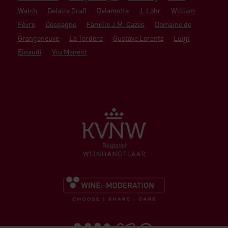
Walch
Delaire Graff
Delamotte
J. Lohr
William
Fèvre
Despagne
Famille J.M. Cazes
Domaine de
Grangeneuve
La Tordera
Gustave Lorentz
Luigi
Einaudi
Viu Manent