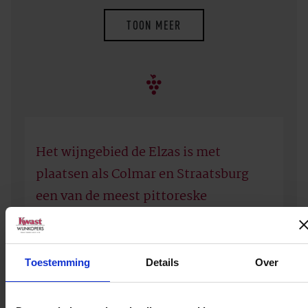
TOON MEER
Het wijngebied de Elzas is met
plaatsen als Colmar en Straatsburg
een van de meest pittoreske
wijngebieden van Frankrijk.
Toestemming
Details
Over
Doordat de Elzas tussen 1870 en 1945 vier keer
van nationaliteit is veranderd, onderscheidt deze
wijnstreek zich in meerdere opzichten van de