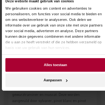
Deze website maakt gebruik van cookies
rest van de Frankrijk. Zo komen we hier veel
We gebruiken cookies om content en advertenties te
Duitse namen tegen op het etiket en ook de
personaliseren, om functies voor social media te bieden en
druivenrassen die hier worden verbouwd, zijn ten
om ons websiteverkeer te analyseren. Ook delen we
aanzien van de rest van Frankrijk meer Duits dan
informatie over uw gebruik van onze site met onze partners
Frans. Daarnaast heeft de Elzas, ondanks de
voor social media, adverteren en analyse. Deze partners
noordelijke ligging, een opmerkelijk hoog aantal
kunnen deze gegevens combineren met andere informatie
zonuren: 1500-1800 per jaar. In Frankrijk heeft
die u aan ze heeft verstrekt of die ze hebben verzameld op
basis van uw gebruik van hun services.
alleen Perpignan in de Rousillon meer zonuren
dan Colmar. De Vogezen vormen een perfecte
beschutting tegen de weersinvloeden uit het
Alles toestaan
westen waardoor de wijnen uit de Elzas een
uniek karakter hebben.
Aanpassen
De belangrijkste druivenrassen in de Elzas,
oftwel de ‘edele rassen’ zijn: riesling, pinot gris,
gewurztraminer en muscat. Deze worden
aangevuld door sylvaner, pinot blanc en pinot