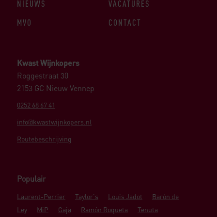
NIEUWS
VACATURES
MVO
CONTACT
Kwast Wijnkopers
Roggestraat 30
2153 GC Nieuw Vennep
0252 68 67 41
info@kwastwijnkopers.nl
Routebeschrijving
Populair
Laurent-Perrier
Taylor's
Louis Jadot
Barón de
Ley
MiP
Gaja
Ramón Roqueta
Tenuta