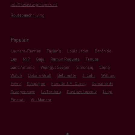
info@kwastwijnkopers.nl
Routebeschrijving
Populair
Laurent-Perrier
Taylor's
Louis Jadot
Barón de
Ley
MiP
Gaja
Ramón Roqueta
Tenuta
Sant'Antonio
Weingut Seeger
Simonsig
Elena
Walch
Delaire Graff
Delamotte
J. Lohr
William
Fèvre
Despagne
Famille J.M. Cazes
Domaine de
Grangeneuve
La Tordera
Gustave Lorentz
Luigi
Einaudi
Viu Manent