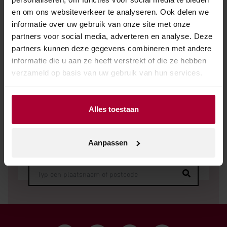
en om ons websiteverkeer te analyseren. Ook delen we
informatie over uw gebruik van onze site met onze
partners voor social media, adverteren en analyse. Deze
partners kunnen deze gegevens combineren met andere
informatie die u aan ze heeft verstrekt of die ze hebben
verzameld op basis van uw gebruik van hun services.
Verkooppunt zoeken
Alles toestaan
Geen zakelijke klant? Vul dan uw plaatsnaam of
postcode in en vind het dichtstbijzijnde
verkooppunt.
Aanpassen