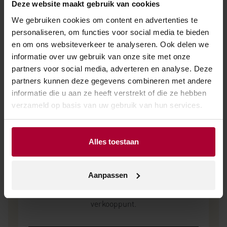
Deze website maakt gebruik van cookies
wijn?
We gebruiken cookies om content en advertenties te
personaliseren, om functies voor social media te bieden
en om ons websiteverkeer te analyseren. Ook delen we
NEEM CONTACT OP
informatie over uw gebruik van onze site met onze
partners voor social media, adverteren en analyse. Deze
partners kunnen deze gegevens combineren met andere
informatie die u aan ze heeft verstrekt of die ze hebben
verzameld op basis van uw gebruik van hun services.
Verkooppunt zoeken
Alles toestaan
Aanpassen
Geen zakelijke klant? Vul dan uw plaatsnaam of
postcode in en vind het dichtstbijzijnde
verkooppunt.