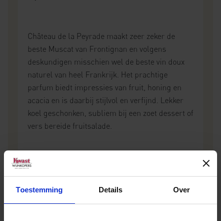
Château de la Peyrade maakt zeer zeker de
beste Muscat van Frontignan en volgens
deskundigen misschien wel de beste vin doux
naturel van heel Frankrijk. Het prachtige
parfum biedt impressies van fruit, honing en
acacia en is daarbij stijlvol en verfijnd. Lekker
koel geschonken, subliem bij een zoet dessert of
vers bereide fruitsalade.
Toestemming
Details
Over
Meer weten over deze