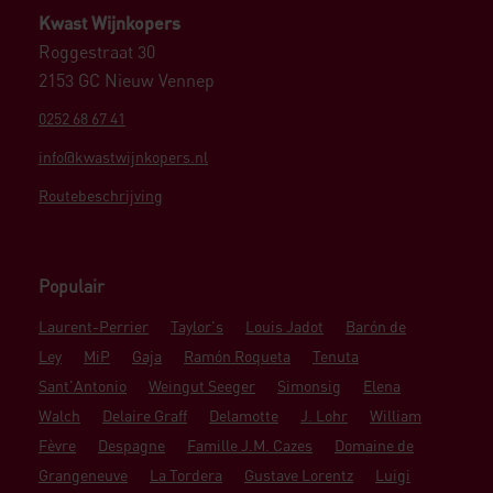
Kwast Wijnkopers
Roggestraat 30
2153 GC Nieuw Vennep
0252 68 67 41
info@kwastwijnkopers.nl
Routebeschrijving
Populair
Laurent-Perrier
Taylor's
Louis Jadot
Barón de
Ley
MiP
Gaja
Ramón Roqueta
Tenuta
Sant'Antonio
Weingut Seeger
Simonsig
Elena
Walch
Delaire Graff
Delamotte
J. Lohr
William
Fèvre
Despagne
Famille J.M. Cazes
Domaine de
Grangeneuve
La Tordera
Gustave Lorentz
Luigi