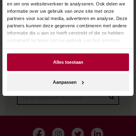
en om ons websiteverkeer te analyseren. Ook delen we
informatie over uw gebruik van onze site met onze
partners voor social media, adverteren en analyse. Deze
partners kunnen deze gegevens combineren met andere
informatie die u aan ze heeft verstrekt of die ze hebben
Verkooppunt zoeken
verzameld op basis van uw gebruik van hun services.
Geen zakelijke klant? Vul dan uw plaatsnaam of
Alles toestaan
postcode in en vind het dichtstbijzijnde
verkooppunt.
Aanpassen