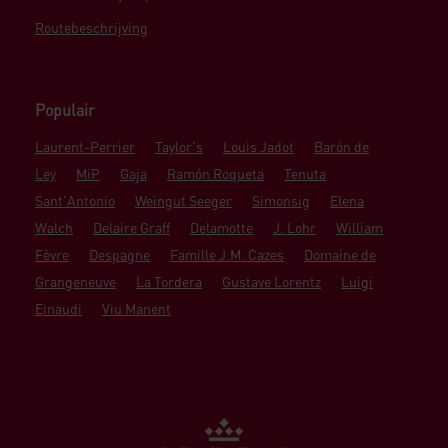
Routebeschrijving
Populair
Laurent-Perrier
Taylor's
Louis Jadot
Barón de
Ley
MiP
Gaja
Ramón Roqueta
Tenuta
Sant'Antonio
Weingut Seeger
Simonsig
Elena
Walch
Delaire Graff
Delamotte
J. Lohr
William
Fèvre
Despagne
Famille J.M. Cazes
Domaine de
Grangeneuve
La Tordera
Gustave Lorentz
Luigi
Einaudi
Viu Manent