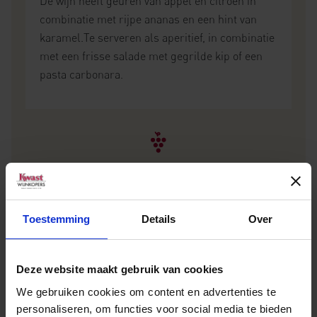
De wijn heeft geuren van appel en citroen in
combinatie met rijpe ananas en een hint van
karamel.Te serveren als aperitief, in combinatie
met een frisse salade met gegrilde kip of een
pasta carbonara.
Meer weten over deze
Toestemming
Details
Over
wijn?
Deze website maakt gebruik van cookies
NEEM CONTACT OP
We gebruiken cookies om content en advertenties te
personaliseren, om functies voor social media te bieden