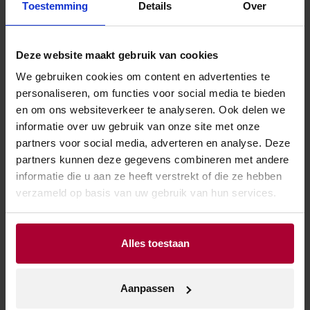
Toestemming
Details
Over
Andere wijnen van Berticot
Deze website maakt gebruik van cookies
We gebruiken cookies om content en advertenties te
personaliseren, om functies voor social media te bieden
en om ons websiteverkeer te analyseren. Ook delen we
informatie over uw gebruik van onze site met onze
partners voor social media, adverteren en analyse. Deze
partners kunnen deze gegevens combineren met andere
informatie die u aan ze heeft verstrekt of die ze hebben
verzameld op basis van uw gebruik van hun services.
Alles toestaan
Berticot Cuvée
Sauvignon Bio
Berticot Rouge
Première
de Berticot
0%
S
Aanpassen
Chenin Blanc
lees meer
lees meer