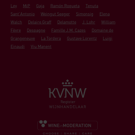
Ley
MiP
Gaja
Ramón Roqueta
Tenuta
Sant'Antonio
Weingut Seeger
Simonsig
Elena
Walch
Delaire Graff
Delamotte
J. Lohr
William
Fèvre
Despagne
Famille J.M. Cazes
Domaine de
Grangeneuve
La Tordera
Gustave Lorentz
Luigi
Einaudi
Viu Manent