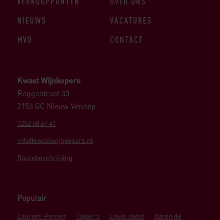
VERKOOPPUNTEN
OVER ONS
NIEUWS
VACATURES
MVO
CONTACT
Kwast Wijnkopers
Roggestraat 30
2153 GC Nieuw Vennep
0252 68 67 41
info@kwastwijnkopers.nl
Routebeschrijving
Populair
Laurent-Perrier
Taylor's
Louis Jadot
Barón de