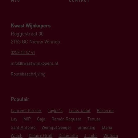
Kwast Wijnkopers
Roggestraat 30
2153 GC Nieuw Vennep
0252 68 67 41
info@kwastwijnkopers.nl
Routebeschrijving
Populair
Laurent-Perrier
Taylor's
Louis Jadot
Barón de
Ley
MiP
Gaja
Ramón Roqueta
Tenuta
Sant'Antonio
Weingut Seeger
Simonsig
Elena
Walch
Delaire Graff
Delamotte
J. Lohr
William