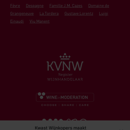
Fèvre
Despagne
Famille J.M. Cazes
Domaine de
Grangeneuve
La Tordera
Gustave Lorentz
Luigi
Einaudi
Viu Manent
Kwast Wijnkopers maakt