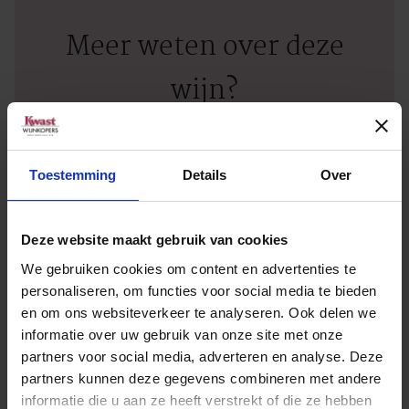
Meer weten over deze
wijn?
NEEM CONTACT OP
Toestemming
Details
Over
Deze website maakt gebruik van cookies
We gebruiken cookies om content en advertenties te
personaliseren, om functies voor social media te bieden
Verkooppunt zoeken
en om ons websiteverkeer te analyseren. Ook delen we
informatie over uw gebruik van onze site met onze
partners voor social media, adverteren en analyse. Deze
Geen zakelijke klant? Vul dan uw plaatsnaam of
partners kunnen deze gegevens combineren met andere
postcode in en vind het dichtstbijzijnde
informatie die u aan ze heeft verstrekt of die ze hebben