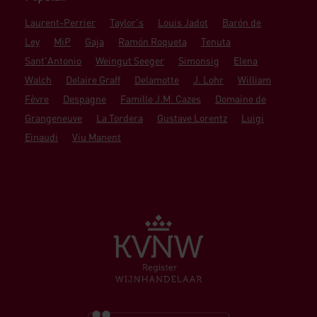
Laurent-Perrier
Taylor's
Louis Jadot
Barón de
Ley
MiP
Gaja
Ramón Roqueta
Tenuta
Sant'Antonio
Weingut Seeger
Simonsig
Elena
Walch
Delaire Graff
Delamotte
J. Lohr
William
Fèvre
Despagne
Famille J.M. Cazes
Domaine de
Grangeneuve
La Tordera
Gustave Lorentz
Luigi
Einaudi
Viu Manent