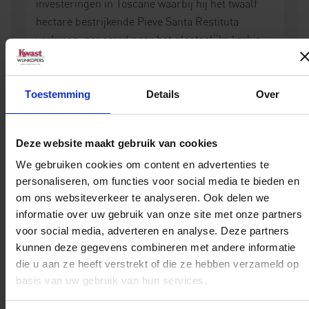
investeringen in Toscane waarbij hij het twaalf
hectare bestrijkende Pieve Santa Restituta
verkreeg, genoemd naar het plaatselijke kerkje
(pieve). Daarmee behoorde de productie van
Brunello di Montalcino ineens tot de nieuwe
mogelijkheden van het bedrijf. In deze streek zijn
Toestemming
Details
Over
de omstandigheden voor de autochtone
sangiovese-druif ideaal. De samenstelling van de
Deze website maakt gebruik van cookies
bodem is perfect, de hoogteligging van de
gaarden is dat ook en het klimaat laat niets te
We gebruiken cookies om content en advertenties te
personaliseren, om functies voor social media te bieden en
wensen over. De ambitieuze Angelo Gaja ging
om ons websiteverkeer te analyseren. Ook delen we
met zijn team van wijnmakers aan het
informatie over uw gebruik van onze site met onze partners
werk. Achtereenvolgens zagen de Brunello di
voor social media, adverteren en analyse. Deze partners
Montalcino Rennina – vernoemd naar het
kunnen deze gegevens combineren met andere informatie
gelijknamige stukje grond gelegen naast de kerk
die u aan ze heeft verstrekt of die ze hebben verzameld op
van Santa Restituta – en de Brunello di
basis van uw gebruik van hun services.
Montalcino Sugarille – naar één van de de
gelijknamige wijngaarden op het landgoed Santa