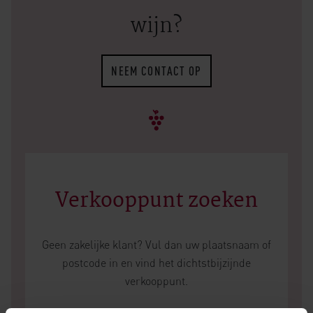
wijn?
NEEM CONTACT OP
Verkooppunt zoeken
Geen zakelijke klant? Vul dan uw plaatsnaam of
postcode in en vind het dichtstbijzijnde
verkooppunt.