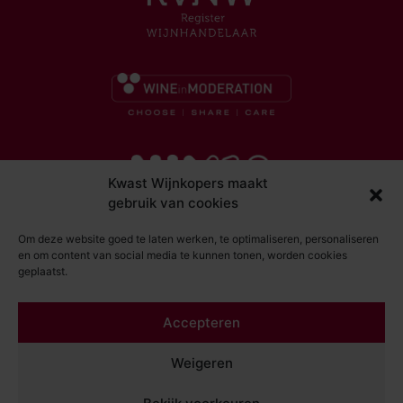
Kwast Wijnkopers maakt
gebruik van cookies
Om deze website goed te laten werken, te optimaliseren, personaliseren
en om content van social media te kunnen tonen, worden cookies
geplaatst.
© Kwast Wijnkopers 2026
Accepteren
DISCLAIMER
ALGEMENE VOORWAARDEN
Weigeren
PRIVACY STATEMENT