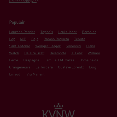
Routebeschrijving
Populair
Laurent-Perrier
Taylor's
Louis Jadot
Barón de
Ley
MiP
Gaja
Ramón Roqueta
Tenuta
Sant'Antonio
Weingut Seeger
Simonsig
Elena
Walch
Delaire Graff
Delamotte
J. Lohr
William
Fèvre
Despagne
Famille J.M. Cazes
Domaine de
Grangeneuve
La Tordera
Gustave Lorentz
Luigi
Einaudi
Viu Manent