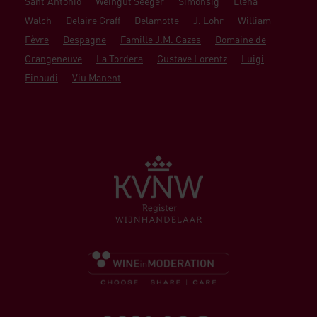
Sant'Antonio
Weingut Seeger
Simonsig
Elena
Walch
Delaire Graff
Delamotte
J. Lohr
William
Fèvre
Despagne
Famille J.M. Cazes
Domaine de
Grangeneuve
La Tordera
Gustave Lorentz
Luigi
Einaudi
Viu Manent