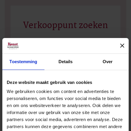
Verkooppunt zoeken
Geen zakelijke klant? Vul dan uw plaatsnaam of
postcode in en vind het dichtstbijzijnde
verkooppunt.
Toestemming
Details
Over
Deze website maakt gebruik van cookies
We gebruiken cookies om content en advertenties te
personaliseren, om functies voor social media te bieden
en om ons websiteverkeer te analyseren. Ook delen we
informatie over uw gebruik van onze site met onze
partners voor social media, adverteren en analyse. Deze
Andere wijnen van Casa de Santar
partners kunnen deze gegevens combineren met andere