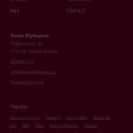
MVO
CONTACT
Kwast Wijnkopers
Roggestraat 30
2153 GC Nieuw Vennep
0252 68 67 41
info@kwastwijnkopers.nl
Routebeschrijving
Populair
Laurent-Perrier
Taylor's
Louis Jadot
Barón de
Ley
MiP
Gaja
Ramón Roqueta
Tenuta