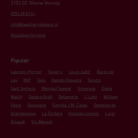
2153 GC Nieuw Vennep
0252 68 67 41
info@kwastwijnkopers.nl
Routebeschrijving
Populair
Laurent-Perrier
Taylor's
Louis Jadot
Barón de
Ley
MiP
Gaja
Ramón Roqueta
Tenuta
Sant'Antonio
Weingut Seeger
Simonsig
Elena
Walch
Delaire Graff
Delamotte
J. Lohr
William
Fèvre
Despagne
Famille J.M. Cazes
Domaine de
Grangeneuve
La Tordera
Gustave Lorentz
Luigi
Einaudi
Viu Manent