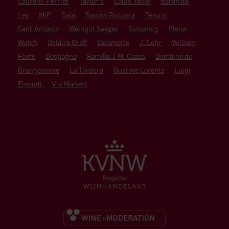
Laurent-Perrier
Taylor's
Louis Jadot
Barón de
Ley
MiP
Gaja
Ramón Roqueta
Tenuta
Sant'Antonio
Weingut Seeger
Simonsig
Elena
Walch
Delaire Graff
Delamotte
J. Lohr
William
Fèvre
Despagne
Famille J.M. Cazes
Domaine de
Grangeneuve
La Tordera
Gustave Lorentz
Luigi
Einaudi
Viu Manent