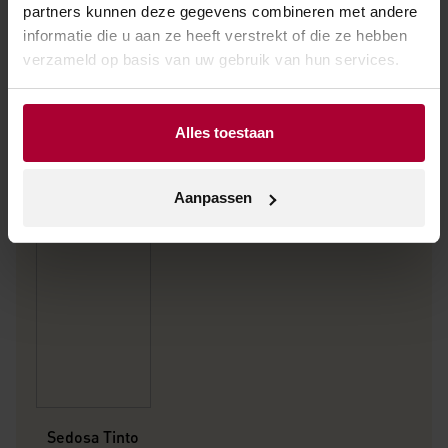
partners kunnen deze gegevens combineren met andere
informatie die u aan ze heeft verstrekt of die ze hebben
verzameld op basis van uw gebruik van hun services.
Andere wijnen van Sedosa
Alles toestaan
Aanpassen
Sedosa Tinto