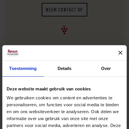
NEEM CONTACT OP
Verkooppunt zoeken
Toestemming
Details
Over
Geen zakelijke klant? Vul dan uw plaatsnaam of
postcode in en vind het dichtstbijzijnde
Deze website maakt gebruik van cookies
verkooppunt.
We gebruiken cookies om content en advertenties te
personaliseren, om functies voor social media te bieden
en om ons websiteverkeer te analyseren. Ook delen we
informatie over uw gebruik van onze site met onze
partners voor social media, adverteren en analyse. Deze