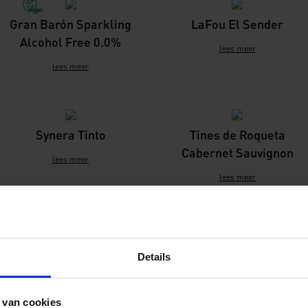
Gran Barón Sparkling
LaFou El Sender
Alcohol Free 0.0%
lees meer
lees meer
Synera Tinto
Tines de Roqueta
Cabernet Sauvignon
lees meer
lees meer
Tines de Roqueta
Tines de Roqueta Rosat
Details
Macabeo/Chardonnay
lees meer
lees meer
 van cookies