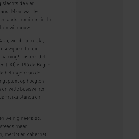
 slechts de vier
iland. Maar wat de
st en ondernemingszin. In
 hun wijnbouw.
Cava, wordt gemaakt,
 roséwijnen. En die
enaming! Costers del
en (DO) is Plá de Bages.
de hellingen van de
angeplant op hoogten
 en witte basiswijnen
 garnatxa blanca en
n weinig neerslag.
 steeds meer
, merlot en cabernet,