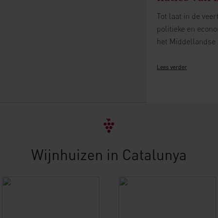
Tot laat in de vee
politieke en econo
het Middellandse 
op de Balearen, Cor
Frankrijk, Grieken
Lees verder
Wijnhuizen in Catalunya