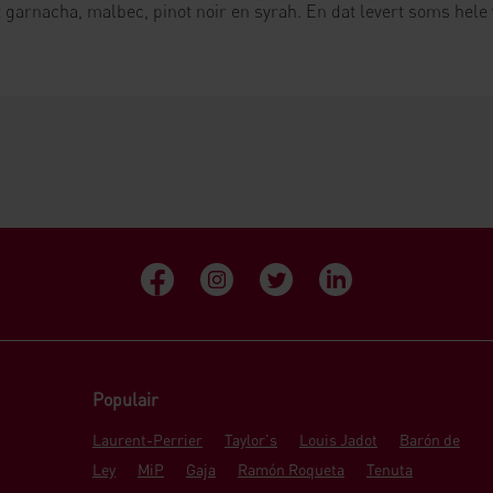
garnacha, malbec, pinot noir en syrah. En dat levert soms hele
Populair
Laurent-Perrier
Taylor's
Louis Jadot
Barón de
Ley
MiP
Gaja
Ramón Roqueta
Tenuta