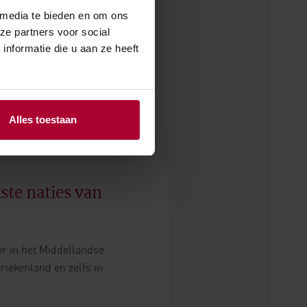
 media te bieden en om ons
ze partners voor social
nformatie die u aan ze heeft
Alles toestaan
ste naties van
er in het Middellandse
Griekenland en zelfs in