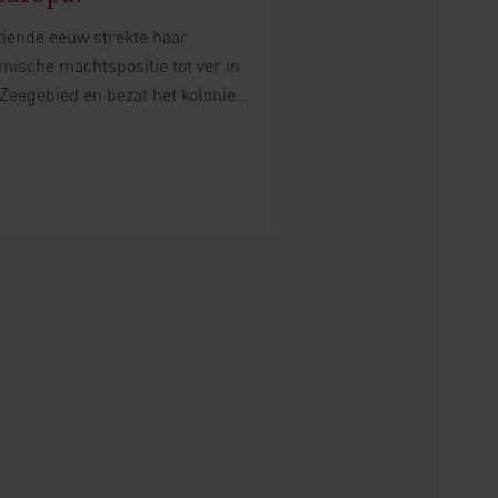
rtiende eeuw strekte haar
mische machtspositie tot ver in
Zeegebied en bezat het kolonies
sica, Sicilië, Sardinië, in
land en zelfs in Turkije.