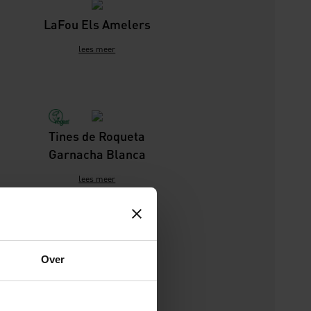
LaFou Els Amelers
lees meer
Tines de Roqueta
Garnacha Blanca
lees meer
Tines de Roqueta
Over
Tempranillo
lees meer