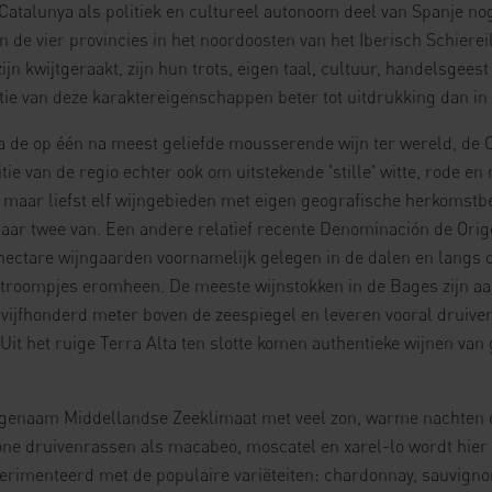
Catalunya als politiek en cultureel autonoom deel van Spanje nog
en de vier provincies in het noordoosten van het Iberisch Schiere
ijn kwijtgeraakt, zijn hun trots, eigen taal, cultuur, handelsgee
ie van deze karaktereigenschappen beter tot uitdrukking dan in
a de op één na meest geliefde mousserende wijn ter wereld, de 
itie van de regio echter ook om uitstekende 'stille' witte, rode en
 maar liefst elf wijngebieden met eigen geografische herkomstb
aar twee van. Een andere relatief recente Denominación de Orig
0 hectare wijngaarden voornamelijk gelegen in de dalen en langs 
 stroompjes eromheen. De meeste wijnstokken in de Bages zijn a
ijfhonderd meter boven de zeespiegel en leveren vooral druiven
 Uit het ruige Terra Alta ten slotte komen authentieke wijnen van
ngenaam Middellandse Zeeklimaat met veel zon, warme nachten e
one druivenrassen als macabeo, moscatel en xarel-lo wordt hier
rimenteerd met de populaire variëteiten: chardonnay, sauvignon