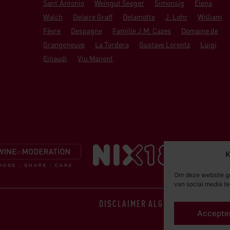
Sant'Antonio
Weingut Seeger
Simonsig
Elena
Walch
Delaire Graff
Delamotte
J. Lohr
William
Fèvre
Despagne
Famille J.M. Cazes
Domaine de
Grangeneuve
La Tordera
Gustave Lorentz
Luigi
Einaudi
Viu Manent
K
Om deze website go
van social media t
DISCLAIMER
ALGEMENE VOORWAA
Accepte