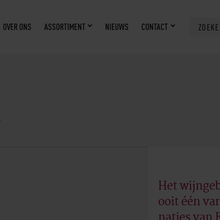
OVER ONS
ASSORTIMENT
NIEUWS
CONTACT
ZOEK
a
Het wijnge
ooit één va
naties van