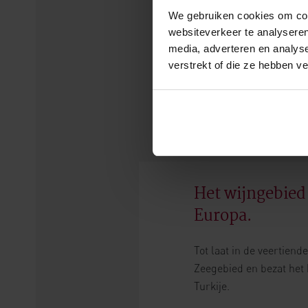
We gebruiken cookies om cont
websiteverkeer te analyseren
media, adverteren en analys
verstrekt of die ze hebben v
Het wijngebied 
Europa.
Tot laat in de veertien
Zeegebied en bezat het k
Turkije.