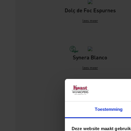
Dolç de Foc Espurnes
lees meer
Synera Blanco
lees meer
Tines de Roqueta
Toestemming
Garnacha Tinta
lees meer
Deze website maakt gebruik