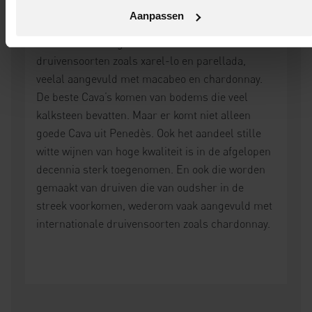
Aanpassen
Penedès is allereerst beroemd vanwege de Cava,
die vooral wordt gemaakt van autochtone
druivensoorten zoals xarel-lo en parellada,
veelal aangevuld met macabeo en chardonnay.
De beste Cava’s komen van bodems die veel
kalksteen bevatten. Maar er komt niet alleen
goede Cava uit Penedès. Ook het aandeel stille
witte wijnen van hoge kwaliteit is in de afgelopen
decennia sterk toegenomen. En ook die worden
gemaakt van druiven die van oudsher in de
streek voorkomen, wederom vaak aangevuld met
internationale druivensoorten zoals chardonnay.