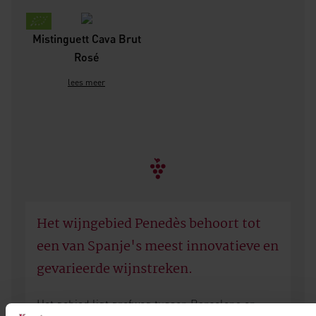
Mistinguett Cava Brut
Rosé
lees meer
Het wijngebied Penedès behoort tot
een van Spanje's meest innovatieve en
gevarieerde wijnstreken.
Het gebied ligt grofweg tussen Barcelona en