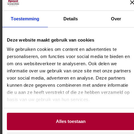
Tarragona en profiteert van een ideaal
mediterraan klimaat. De zee is nabij, evenals de
bergen. Penedès is vooral beroemd om de Cava
Toestemming
Details
Over
die er vandaan komt, maar heeft tegenwoordig
veel meer te bieden.
Deze website maakt gebruik van cookies
De gunstige ligging ten opzichte van de bergen
We gebruiken cookies om content en advertenties te
en de zee heeft een matigende invloed op het
personaliseren, om functies voor social media te bieden en
klimaat in de wijngaarden. De zon schijnt
om ons websiteverkeer te analyseren. Ook delen we
overvloedig en de bodem is uiterst gevarieerd.
informatie over uw gebruik van onze site met onze partners
In de jaren 70 van de vorige eeuw kwam het
voor social media, adverteren en analyse. Deze partners
wijngebied tot bloei met de aanplant van
kunnen deze gegevens combineren met andere informatie
die u aan ze heeft verstrekt of die ze hebben verzameld op
internationale druivensoorten zoals cabernet
basis van uw gebruik van hun services.
sauvignon, pinot noir, chardonnay en sauvignon
blanc. Ook werden er grootscheepse
investeringen gedaan op het gebied van de
Alles toestaan
modernisering van wijnbouw- en
vinificatietechnologie.