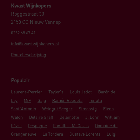
Kwast Wijnkopers
Roggestraat 30
2153 GC Nieuw Vennep
0252 68 67 41
info@kwastwijnkopers.nl
Routebeschrijving
Populair
Laurent-Perrier
Taylor's
Louis Jadot
Barón de
Ley
MiP
Gaja
Ramón Roqueta
Tenuta
Sant'Antonio
Weingut Seeger
Simonsig
Elena
Walch
Delaire Graff
Delamotte
J. Lohr
William
Fèvre
Despagne
Famille J.M. Cazes
Domaine de
Grangeneuve
La Tordera
Gustave Lorentz
Luigi