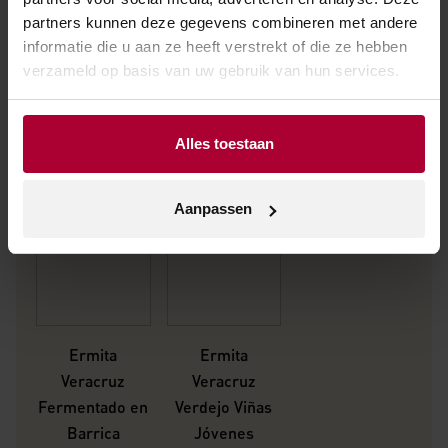
partners kunnen deze gegevens combineren met andere
Andere wijnen van Ermita Veracruz
informatie die u aan ze heeft verstrekt of die ze hebben
verzameld op basis van uw gebruik van hun services.
Alles toestaan
Aanpassen
Ermita
Ermita
Veracruz
Veracruz
Fermentado en
Verdejo Viñas
Barrica
Jóvenes