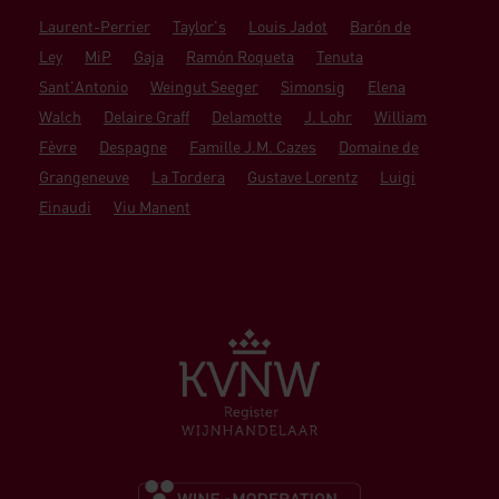
Laurent-Perrier
Taylor's
Louis Jadot
Barón de
Ley
MiP
Gaja
Ramón Roqueta
Tenuta
Sant'Antonio
Weingut Seeger
Simonsig
Elena
Walch
Delaire Graff
Delamotte
J. Lohr
William
Fèvre
Despagne
Famille J.M. Cazes
Domaine de
Grangeneuve
La Tordera
Gustave Lorentz
Luigi
Einaudi
Viu Manent