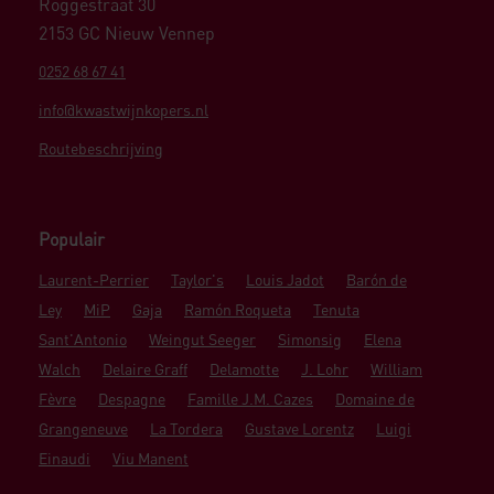
Roggestraat 30
2153 GC Nieuw Vennep
0252 68 67 41
info@kwastwijnkopers.nl
Routebeschrijving
Populair
Laurent-Perrier
Taylor's
Louis Jadot
Barón de
Ley
MiP
Gaja
Ramón Roqueta
Tenuta
Sant'Antonio
Weingut Seeger
Simonsig
Elena
Walch
Delaire Graff
Delamotte
J. Lohr
William
Fèvre
Despagne
Famille J.M. Cazes
Domaine de
Grangeneuve
La Tordera
Gustave Lorentz
Luigi
Einaudi
Viu Manent