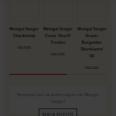
Weingut Seeger
Weingut Seeger
Weingut Seeger
We
Chardonnay
Cuvée ‘GeorG’
Grauer
Trocken
Burgunder
lees meer
‘Oberklamm’
‘
lees meer
GG
lees meer
Benieuwd naar de andere wijnen van Weingut
Seeger?
BEKIJK SELECTIE