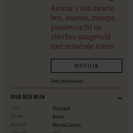
Aroma’s van zwarte
bes, ananas, mango,
passievrucht en
vlierbes aangevuld
met minerale tonen
BESTELLEN
Zoek verkooppunt
OVER DEZE WIJN
Land
Duitsland
Streek
Baden
Wijnhuis
Weingut Seeger
Type wijn
wit