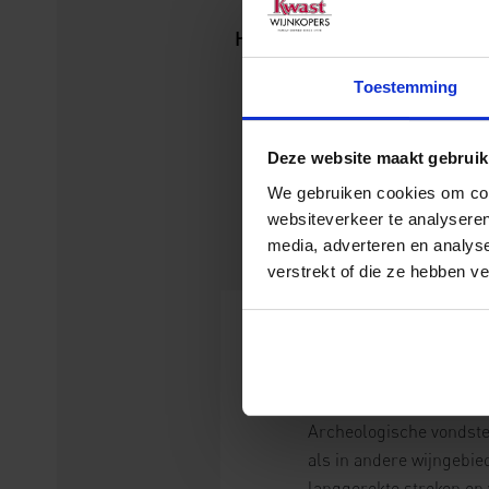
Heinz Eifel Riesling “A”
Auslese
Toestemming
lees meer
Deze website maakt gebruik
We gebruiken cookies om cont
websiteverkeer te analyseren
media, adverteren en analys
verstrekt of die ze hebben v
De Moezel is e
werd door de 
Archeologische vondsten
als in andere wijngebie
langgerekte stroken op 