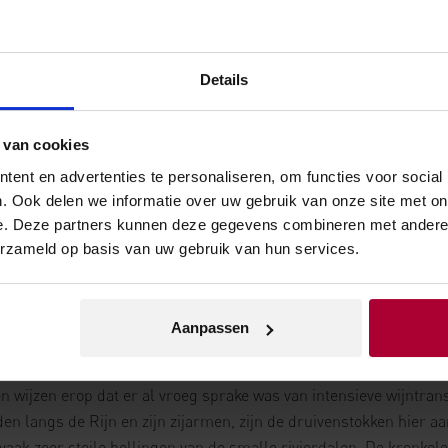
Heinz Eifel Riesling “K”
Heinz Eifel Riesling “S”
Kabinett
Spätlese
Details
lees meer
lees meer
 van cookies
ent en advertenties te personaliseren, om functies voor social
. Ook delen we informatie over uw gebruik van onze site met on
e. Deze partners kunnen deze gegevens combineren met andere i
erzameld op basis van uw gebruik van hun services.
en van de oudste wijngebieden van Europa 
Aanpassen
Romeinen.
 wijzen erop dat er al vroeg sprake was van intensieve wijntransp
den langs de Rijn en zijn zijarmen, zijn de druivenstokken hier a
vaak zeer steile hellingen van de smalle rivierdalen. De kronkele