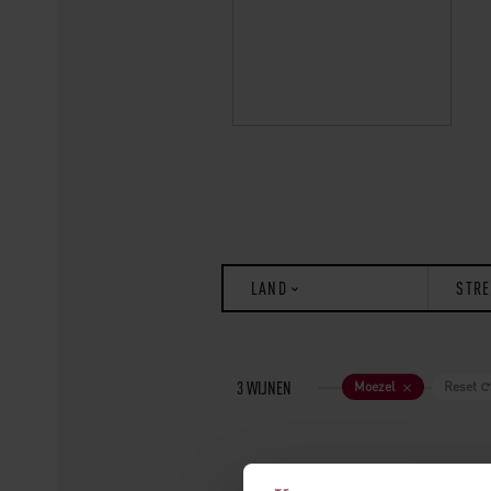
LAND
STRE
Moezel
Reset
3
WIJNEN