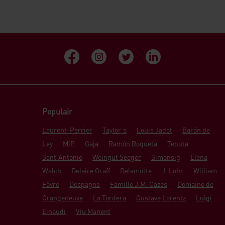
Populair
Laurent-Perrier
Taylor's
Louis Jadot
Barón de
Ley
MiP
Gaja
Ramón Roqueta
Tenuta
Sant'Antonio
Weingut Seeger
Simonsig
Elena
Walch
Delaire Graff
Delamotte
J. Lohr
William
Fèvre
Despagne
Famille J.M. Cazes
Domaine de
Grangeneuve
La Tordera
Gustave Lorentz
Luigi
Einaudi
Viu Manent