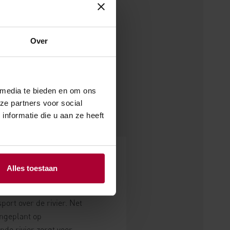
Over
 media te bieden en om ons
ze partners voor social
nformatie die u aan ze heeft
dat gesticht
Alles toestaan
ort over de rivier. Net
angeplant op
nde rivier zorgt voor