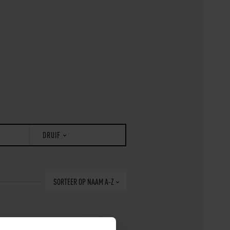
DRUIF
SORTEER
OP NAAM A-Z