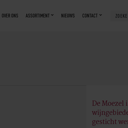
OVER ONS
ASSORTIMENT
NIEUWS
CONTACT
ZOEK
De Moezel i
wijngebied
gesticht we