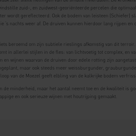
indstille zuid-, en zuidwest-georiënteerde percelen die optimaal
ater wordt gereflecteerd. Ook de bodem van leisteen (Schiefer) 
die ’s nachts weer af. De druiven kunnen hierdoor lang rijpen en 
iets beroemd om zijn subtiele rieslings afkomstig van dit terroir
mt in allerlei stijlen in de fles: van lichtvoetig tot complex, en v
in en wijnen waarvan de druiven door edele rotting zijn aangetast
ngeplant, maar ook steeds meer weissburgunder, grauburgunder
loop van de Moezel geeft elbling van de kalkrijke bodem verfris
 in de minderheid, maar het aantal neemt toe en de kwaliteit is 
appige en ook serieuze wijnen met houtrijping gemaakt.