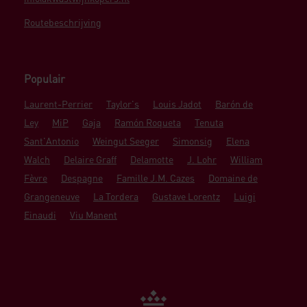
Routebeschrijving
Populair
Laurent-Perrier
Taylor's
Louis Jadot
Barón de
Ley
MiP
Gaja
Ramón Roqueta
Tenuta
Sant'Antonio
Weingut Seeger
Simonsig
Elena
Walch
Delaire Graff
Delamotte
J. Lohr
William
Fèvre
Despagne
Famille J.M. Cazes
Domaine de
Grangeneuve
La Tordera
Gustave Lorentz
Luigi
Einaudi
Viu Manent