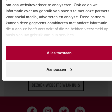
om ons websiteverkeer te analyseren. Ook delen we
fruitig smaken.’
informatie over uw gebruik van onze site met onze partners
Of zoals ze ook vaak zegt: De productie van
voor social media, adverteren en analyse. Deze partners
kunnen deze gegevens combineren met andere informatie
Duitse Rieslingwijnen van hoog niveau is een
die u aan ze heeft verstrekt of die ze hebben verzameld op
vorm van kunst, die de compromisloze
basis van uw gebruik van hun services.
vaardigheid en passie van de wijnmaker vereist.
Alles toestaan
Aanpassen
BEZOEK WEBSITE WIJNHUIS