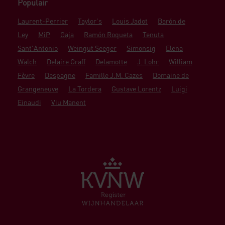
Populair
Laurent-Perrier
Taylor's
Louis Jadot
Barón de
Ley
MiP
Gaja
Ramón Roqueta
Tenuta
Sant'Antonio
Weingut Seeger
Simonsig
Elena
Walch
Delaire Graff
Delamotte
J. Lohr
William
Fèvre
Despagne
Famille J.M. Cazes
Domaine de
Grangeneuve
La Tordera
Gustave Lorentz
Luigi
Einaudi
Viu Manent