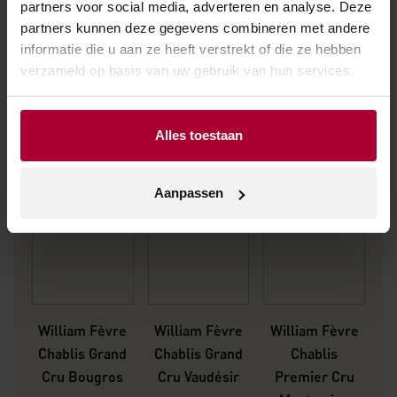
partners voor social media, adverteren en analyse. Deze
partners kunnen deze gegevens combineren met andere
Andere wijnen van William Fèvre
informatie die u aan ze heeft verstrekt of die ze hebben
verzameld op basis van uw gebruik van hun services.
Alles toestaan
Aanpassen
William Fèvre
William Fèvre
William Fèvre
W
Chablis Grand
Chablis Grand
Chablis
Cru Bougros
Cru Vaudésir
Premier Cru