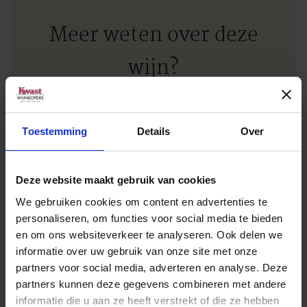
Meer weten over deze
wijn?
NEEM CONTACT OP
Toestemming
Details
Over
Deze website maakt gebruik van cookies
We gebruiken cookies om content en advertenties te
personaliseren, om functies voor social media te bieden
Verkooppunt zoeken
en om ons websiteverkeer te analyseren. Ook delen we
informatie over uw gebruik van onze site met onze
partners voor social media, adverteren en analyse. Deze
Geen zakelijke klant? Vul dan uw plaatsnaam of
partners kunnen deze gegevens combineren met andere
postcode in en vind het dichtstbijzijnde
informatie die u aan ze heeft verstrekt of die ze hebben