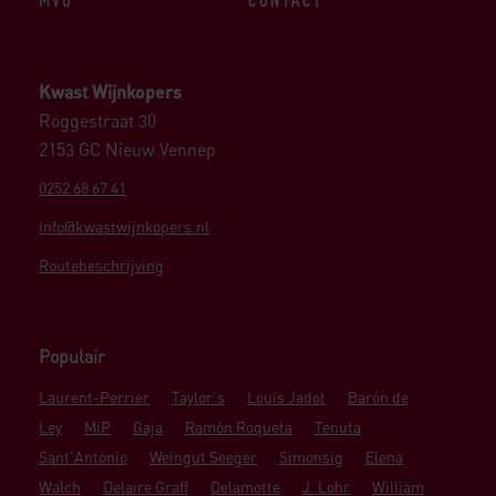
Kwast Wijnkopers
Roggestraat 30
2153 GC Nieuw Vennep
0252 68 67 41
info@kwastwijnkopers.nl
Routebeschrijving
Populair
Laurent-Perrier
Taylor's
Louis Jadot
Barón de
Ley
MiP
Gaja
Ramón Roqueta
Tenuta
Sant'Antonio
Weingut Seeger
Simonsig
Elena
Walch
Delaire Graff
Delamotte
J. Lohr
William