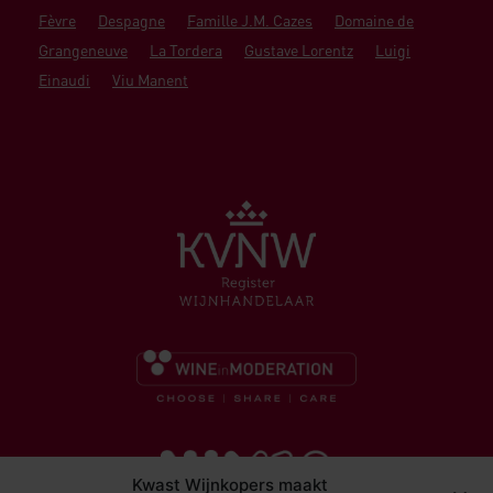
Fèvre
Despagne
Famille J.M. Cazes
Domaine de
Grangeneuve
La Tordera
Gustave Lorentz
Luigi
Einaudi
Viu Manent
Kwast Wijnkopers maakt