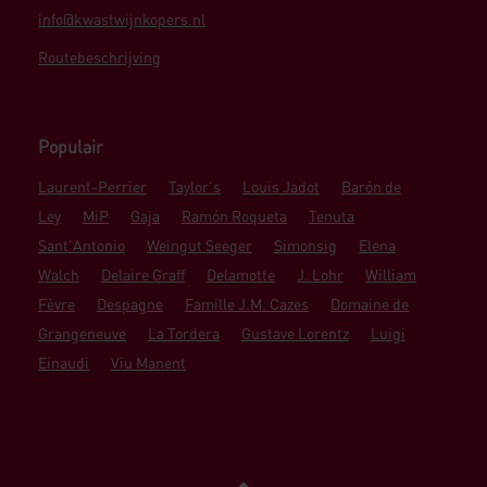
info@kwastwijnkopers.nl
Routebeschrijving
Populair
Laurent-Perrier
Taylor's
Louis Jadot
Barón de
Ley
MiP
Gaja
Ramón Roqueta
Tenuta
Sant'Antonio
Weingut Seeger
Simonsig
Elena
Walch
Delaire Graff
Delamotte
J. Lohr
William
Fèvre
Despagne
Famille J.M. Cazes
Domaine de
Grangeneuve
La Tordera
Gustave Lorentz
Luigi
Einaudi
Viu Manent