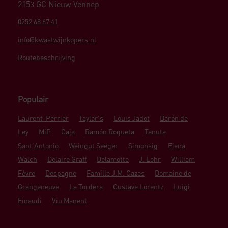
2153 GC Nieuw Vennep
0252 68 67 41
info@kwastwijnkopers.nl
Routebeschrijving
Populair
Laurent-Perrier
Taylor's
Louis Jadot
Barón de
Ley
MiP
Gaja
Ramón Roqueta
Tenuta
Sant'Antonio
Weingut Seeger
Simonsig
Elena
Walch
Delaire Graff
Delamotte
J. Lohr
William
Fèvre
Despagne
Famille J.M. Cazes
Domaine de
Grangeneuve
La Tordera
Gustave Lorentz
Luigi
Einaudi
Viu Manent