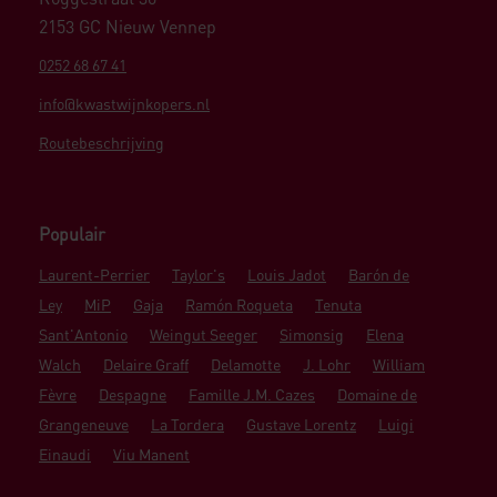
2153 GC Nieuw Vennep
0252 68 67 41
info@kwastwijnkopers.nl
Routebeschrijving
Populair
Laurent-Perrier
Taylor's
Louis Jadot
Barón de
Ley
MiP
Gaja
Ramón Roqueta
Tenuta
Sant'Antonio
Weingut Seeger
Simonsig
Elena
Walch
Delaire Graff
Delamotte
J. Lohr
William
Fèvre
Despagne
Famille J.M. Cazes
Domaine de
Grangeneuve
La Tordera
Gustave Lorentz
Luigi
Einaudi
Viu Manent