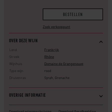
BESTELLEN
Zoek verkooppunt
OVER DEZE WIJN
Land
Frankrijk
Streek
Rhône
Wijnhuis
Domaine de Grangeneuve
Type wijn
rood
Druivenras
Syrah, Grenache
OVERIGE INFORMATIE
Download wijnomschrijving
Download flesafbeelding