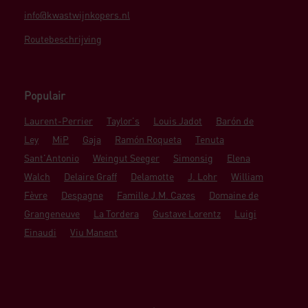
info@kwastwijnkopers.nl
Routebeschrijving
Populair
Laurent-Perrier
Taylor's
Louis Jadot
Barón de
Ley
MiP
Gaja
Ramón Roqueta
Tenuta
Sant'Antonio
Weingut Seeger
Simonsig
Elena
Walch
Delaire Graff
Delamotte
J. Lohr
William
Fèvre
Despagne
Famille J.M. Cazes
Domaine de
Grangeneuve
La Tordera
Gustave Lorentz
Luigi
Einaudi
Viu Manent