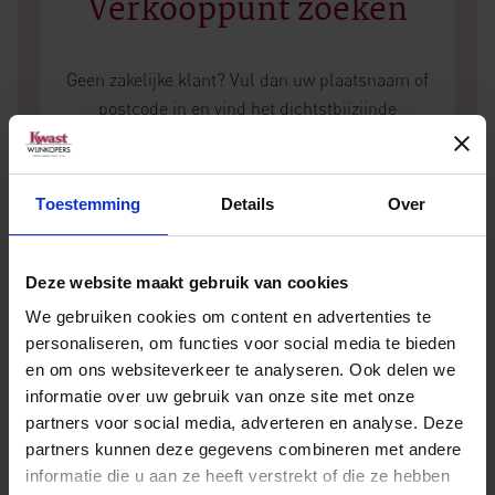
Verkooppunt zoeken
Geen zakelijke klant? Vul dan uw plaatsnaam of
postcode in en vind het dichtstbijzijnde
verkooppunt.
Toestemming
Details
Over
Deze website maakt gebruik van cookies
We gebruiken cookies om content en advertenties te
personaliseren, om functies voor social media te bieden
en om ons websiteverkeer te analyseren. Ook delen we
Andere wijnen van Luigi Einaudi
informatie over uw gebruik van onze site met onze
partners voor social media, adverteren en analyse. Deze
partners kunnen deze gegevens combineren met andere
informatie die u aan ze heeft verstrekt of die ze hebben