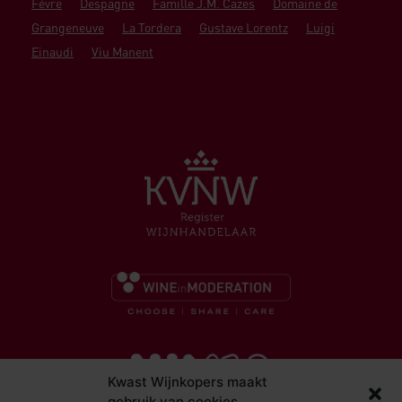
Fèvre
Despagne
Famille J.M. Cazes
Domaine de
Grangeneuve
La Tordera
Gustave Lorentz
Luigi
Einaudi
Viu Manent
Kwast Wijnkopers maakt
gebruik van cookies