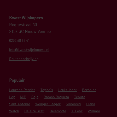
Kwast Wijnkopers
Roggestraat 30
2153 GC Nieuw Vennep
0252 68 67 41
info@kwastwijnkopers.nl
Routebeschrijving
Populair
Laurent-Perrier
Taylor's
Louis Jadot
Barón de
Ley
MiP
Gaja
Ramón Roqueta
Tenuta
Sant'Antonio
Weingut Seeger
Simonsig
Elena
Walch
Delaire Graff
Delamotte
J. Lohr
William