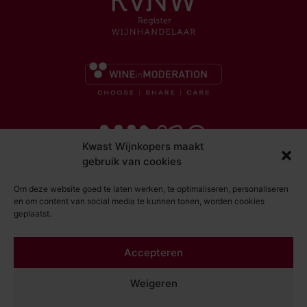
Kwast Wijnkopers maakt
gebruik van cookies
Om deze website goed te laten werken, te optimaliseren, personaliseren
en om content van social media te kunnen tonen, worden cookies
geplaatst.
© Kwast Wijnkopers 2026
Accepteren
DISCLAIMER
ALGEMENE VOORWAARDEN
Weigeren
PRIVACY STATEMENT