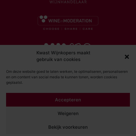
Kwast Wijnkopers maakt
gebruik van cookies
Om deze website goed te laten werken, te optimaliseren, personaliseren
en om content van social media te kunnen tonen, worden cookies
geplaatst.
© Kwast Wijnkopers 2026
Accepteren
DISCLAIMER
ALGEMENE VOORWAARDEN
Weigeren
PRIVACY STATEMENT
Bekijk voorkeuren