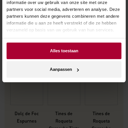
informatie over uw gebruik van onze site met onze
partners voor social media, adverteren en analyse. Deze
partners kunnen deze gegevens combineren met andere
Andere wijnen van Roqueta Origen
informatie die u aan ze heeft verstrekt of die ze hebben
verzameld op basis van uw gebruik van hun services.
Alles toestaan
Aanpassen
Dolç de Foc
Tines de
Tines de
Espurnes
Roqueta
Roqueta
T