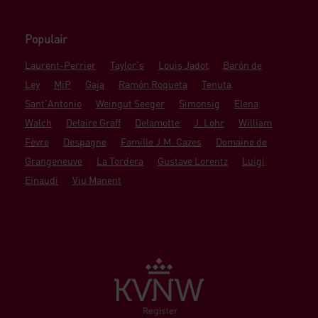
Populair
Laurent-Perrier
Taylor's
Louis Jadot
Barón de
Ley
MiP
Gaja
Ramón Roqueta
Tenuta
Sant'Antonio
Weingut Seeger
Simonsig
Elena
Walch
Delaire Graff
Delamotte
J. Lohr
William
Fèvre
Despagne
Famille J.M. Cazes
Domaine de
Grangeneuve
La Tordera
Gustave Lorentz
Luigi
Einaudi
Viu Manent