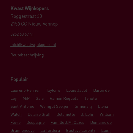
Kwast Wijnkopers
Roggestraat 30
2153 GC Nieuw Vennep
0252 68 67 41
info@kwastwijnkopers.nl
Routebeschrijving
Populair
Laurent-Perrier
Taylor's
Louis Jadot
Barón de
Ley
MiP
Gaja
Ramón Roqueta
Tenuta
Sant'Antonio
Weingut Seeger
Simonsig
Elena
Walch
Delaire Graff
Delamotte
J. Lohr
William
Fèvre
Despagne
Famille J.M. Cazes
Domaine de
Grangeneuve
La Tordera
Gustave Lorentz
Luigi