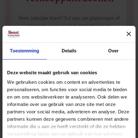
Geen zakelijke klant? Vul dan uw plaatsnaam of
postcode in en vind het dichtstbijzijnde
verkooppunt.
Toestemming
Details
Over
Deze website maakt gebruik van cookies
We gebruiken cookies om content en advertenties te
personaliseren, om functies voor social media te bieden
en om ons websiteverkeer te analyseren. Ook delen we
informatie over uw gebruik van onze site met onze
Andere wijnen van J. Lohr
partners voor social media, adverteren en analyse. Deze
partners kunnen deze gegevens combineren met andere
informatie die u aan ze heeft verstrekt of die ze hebben
verzameld op basis van uw gebruik van hun services.