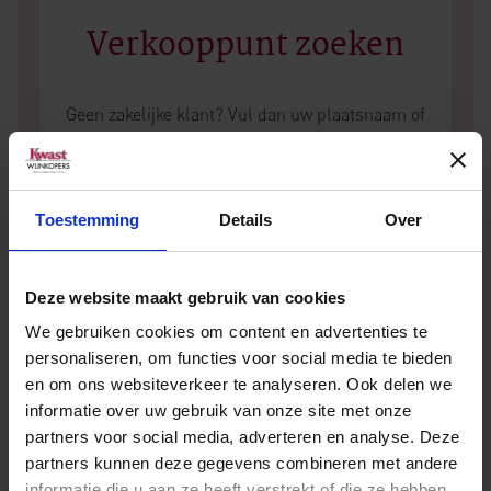
Verkooppunt zoeken
Geen zakelijke klant? Vul dan uw plaatsnaam of
postcode in en vind het dichtstbijzijnde
verkooppunt.
Toestemming
Details
Over
Deze website maakt gebruik van cookies
We gebruiken cookies om content en advertenties te
personaliseren, om functies voor social media te bieden
en om ons websiteverkeer te analyseren. Ook delen we
informatie over uw gebruik van onze site met onze
Andere wijnen van Résonance
partners voor social media, adverteren en analyse. Deze
partners kunnen deze gegevens combineren met andere
informatie die u aan ze heeft verstrekt of die ze hebben