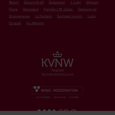
Walch
Delaire Graff
Delamotte
J. Lohr
William
Fèvre
Despagne
Famille J.M. Cazes
Domaine de
Grangeneuve
La Tordera
Gustave Lorentz
Luigi
Einaudi
Viu Manent