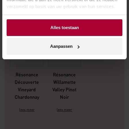
verzameld op basis van uw gebruik van hun services.
Alles toestaan
Aanpassen
Résonance
Résonance
Découverte
Willamette
Vineyard
Valley Pinot
Chardonnay
Noir
lees meer
lees meer