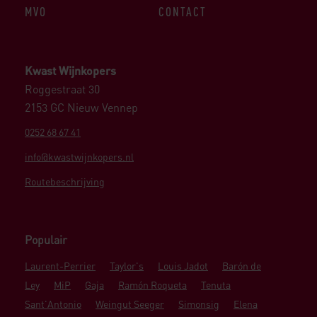
MVO
CONTACT
Kwast Wijnkopers
Roggestraat 30
2153 GC Nieuw Vennep
0252 68 67 41
info@kwastwijnkopers.nl
Routebeschrijving
Populair
Laurent-Perrier
Taylor's
Louis Jadot
Barón de
Ley
MiP
Gaja
Ramón Roqueta
Tenuta
Sant'Antonio
Weingut Seeger
Simonsig
Elena