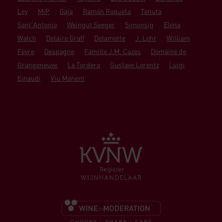
Ley
MiP
Gaja
Ramón Roqueta
Tenuta
Sant'Antonio
Weingut Seeger
Simonsig
Elena
Walch
Delaire Graff
Delamotte
J. Lohr
William
Fèvre
Despagne
Famille J.M. Cazes
Domaine de
Grangeneuve
La Tordera
Gustave Lorentz
Luigi
Einaudi
Viu Manent