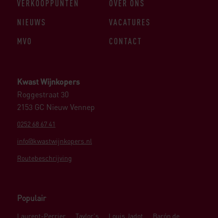
VERKOOPPUNTEN
OVER ONS
NIEUWS
VACATURES
MVO
CONTACT
Kwast Wijnkopers
Roggestraat 30
2153 GC Nieuw Vennep
0252 68 67 41
info@kwastwijnkopers.nl
Routebeschrijving
Populair
Laurent-Perrier
Taylor's
Louis Jadot
Barón de