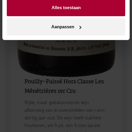
Alles toestaan
Aanpassen
Pouilly-Fuissé Hors Classe Les
Ménétrières 1er Cru
Rijke, maar gebalanceerde wijn
afkomstig van druivenstokken van ruim
dertig jaar oud. De wijn heeft subtiele
houttonen, wit fruit, een frisse aanzet