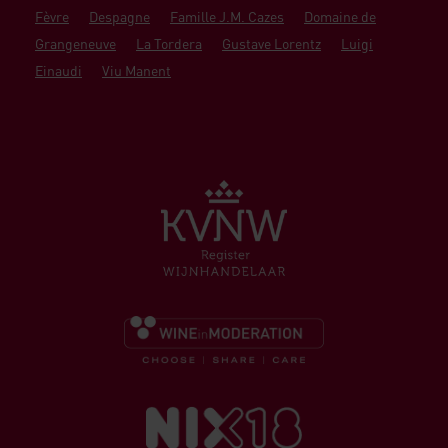
Fèvre
Despagne
Famille J.M. Cazes
Domaine de
Grangeneuve
La Tordera
Gustave Lorentz
Luigi
Einaudi
Viu Manent