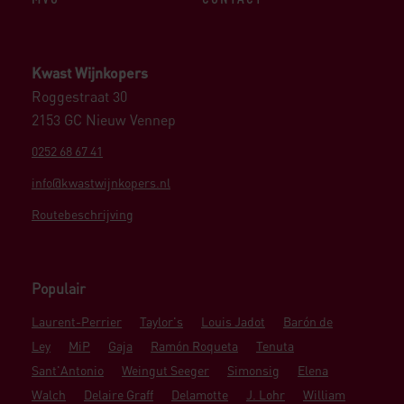
Kwast Wijnkopers
Roggestraat 30
2153 GC Nieuw Vennep
0252 68 67 41
info@kwastwijnkopers.nl
Routebeschrijving
Populair
Laurent-Perrier
Taylor's
Louis Jadot
Barón de
Ley
MiP
Gaja
Ramón Roqueta
Tenuta
Sant'Antonio
Weingut Seeger
Simonsig
Elena
Walch
Delaire Graff
Delamotte
J. Lohr
William