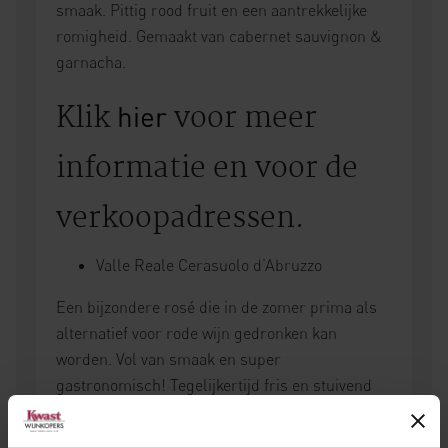
smaak. Pittig rood fruit en een aantrekkelijke
romigheid. Gemaakt van cabernet sauvignon &
garnacha.
Klik
voor meer
hier
informatie en voor de
verkoopadressen.
Valle Reale Cerasuolo d’Abruzzo
Een bijzondere rosé die in de zomer prima als
alternatief voor rode wijn gedronken kan
worden. Vol van smaak en super
gastronomisch! Tegelijkertijd fris en stuivend
met kersen en klein rood fruit. Gemaakt van
montepulciano.