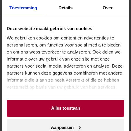
Toestemming
Details
Over
Klik
voor meer
hier
informatie en voor de
Deze website maakt gebruik van cookies
We gebruiken cookies om content en advertenties te
verkoopadressen.
personaliseren, om functies voor social media te bieden
en om ons websiteverkeer te analyseren. Ook delen we
Domaine de Grangeneuve Rosé
informatie over uw gebruik van onze site met onze
partners voor social media, adverteren en analyse. Deze
Onze derde Zuid-Franse rosé in deze top 5. En
partners kunnen deze gegevens combineren met andere
dat is niet voor niets! Ook in de Rhône maken ze
informatie die u aan ze heeft verstrekt of die ze hebben
lichtroze, elegante rosé. Deze wijn is bijzonder
verzameld op basis van uw gebruik van hun services.
levendig met rijpe frambozen, peer en aardbei.
Gemaakt van grenache, cinsault & syrah.
Alles toestaan
Klik
voor meer
hier
informatie en voor de
Aanpassen