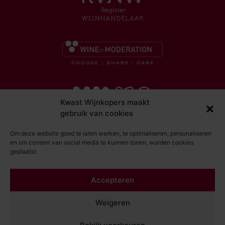
Kwast Wijnkopers maakt
gebruik van cookies
Om deze website goed te laten werken, te optimaliseren, personaliseren
en om content van social media te kunnen tonen, worden cookies
geplaatst.
© Kwast Wijnkopers 2026
Accepteren
DISCLAIMER
ALGEMENE VOORWAARDEN
Weigeren
PRIVACY STATEMENT