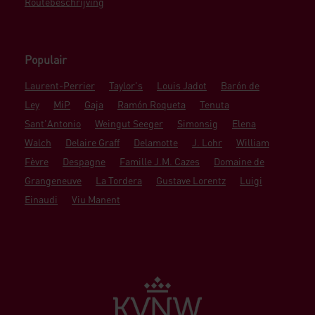
Routebeschrijving
Populair
Laurent-Perrier
Taylor's
Louis Jadot
Barón de
Ley
MiP
Gaja
Ramón Roqueta
Tenuta
Sant'Antonio
Weingut Seeger
Simonsig
Elena
Walch
Delaire Graff
Delamotte
J. Lohr
William
Fèvre
Despagne
Famille J.M. Cazes
Domaine de
Grangeneuve
La Tordera
Gustave Lorentz
Luigi
Einaudi
Viu Manent