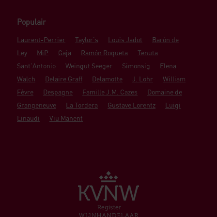
Populair
Laurent-Perrier
Taylor's
Louis Jadot
Barón de
Ley
MiP
Gaja
Ramón Roqueta
Tenuta
Sant'Antonio
Weingut Seeger
Simonsig
Elena
Walch
Delaire Graff
Delamotte
J. Lohr
William
Fèvre
Despagne
Famille J.M. Cazes
Domaine de
Grangeneuve
La Tordera
Gustave Lorentz
Luigi
Einaudi
Viu Manent