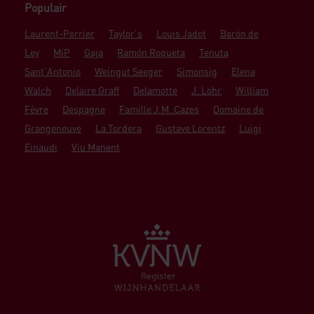
Populair
Laurent-Perrier
Taylor's
Louis Jadot
Barón de
Ley
MiP
Gaja
Ramón Roqueta
Tenuta
Sant'Antonio
Weingut Seeger
Simonsig
Elena
Walch
Delaire Graff
Delamotte
J. Lohr
William
Fèvre
Despagne
Famille J.M. Cazes
Domaine de
Grangeneuve
La Tordera
Gustave Lorentz
Luigi
Einaudi
Viu Manent