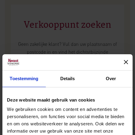
Verkooppunt zoeken
Geen zakelijke klant? Vul dan uw plaatsnaam of
postcode in en vind het dichtstbijzijnde
verkooppunt.
Toestemming
Details
Over
Deze website maakt gebruik van cookies
We gebruiken cookies om content en advertenties te
personaliseren, om functies voor social media te bieden
en om ons websiteverkeer te analyseren. Ook delen we
Andere wijnen van Domaine Paul
informatie over uw gebruik van onze site met onze