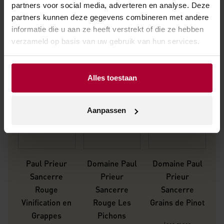
Prieur
partners voor social media, adverteren en analyse. Deze
partners kunnen deze gegevens combineren met andere
informatie die u aan ze heeft verstrekt of die ze hebben
verzameld op basis van uw gebruik van hun services.
Alles toestaan
Aanpassen
Paul Prieur
Domaine Paul
Domaine Paul
D
Sancerre
Prieur
Prieur
Rouge
Sancerre
Sancerre
Sa
Vinification en
Rouge Les
Grains de Pinot
Grappes
Pichons