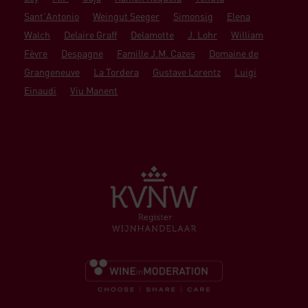
Sant'Antonio
Weingut Seeger
Simonsig
Elena
Walch
Delaire Graff
Delamotte
J. Lohr
William
Fèvre
Despagne
Famille J.M. Cazes
Domaine de
Grangeneuve
La Tordera
Gustave Lorentz
Luigi
Einaudi
Viu Manent