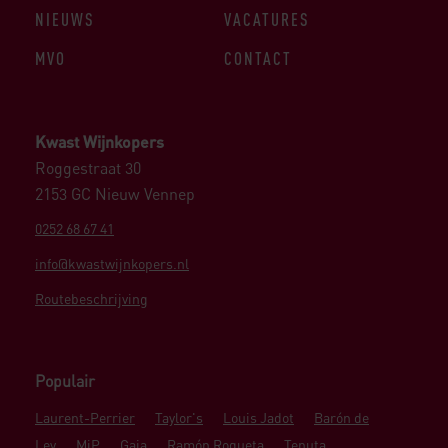
NIEUWS
VACATURES
MVO
CONTACT
Kwast Wijnkopers
Roggestraat 30
2153 GC Nieuw Vennep
0252 68 67 41
info@kwastwijnkopers.nl
Routebeschrijving
Populair
Laurent-Perrier
Taylor's
Louis Jadot
Barón de
Ley
MiP
Gaja
Ramón Roqueta
Tenuta