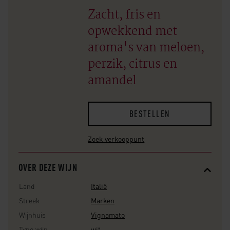
Zacht, fris en
opwekkend met
aroma's van meloen,
perzik, citrus en
amandel
BESTELLEN
Zoek verkooppunt
OVER DEZE WIJN
Land
Italië
Streek
Marken
Wijnhuis
Vignamato
Type wijn
wit