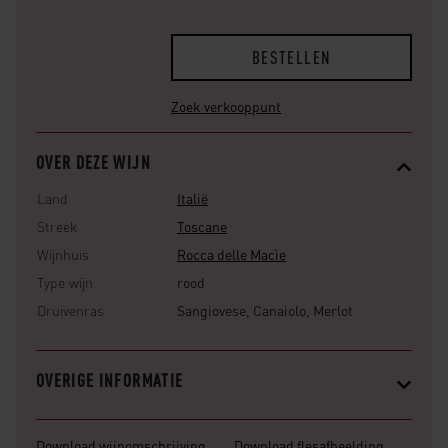
BESTELLEN
Zoek verkooppunt
OVER DEZE WIJN
Land
Italië
Streek
Toscane
Wijnhuis
Rocca delle Macìe
Type wijn
rood
Druivenras
Sangiovese, Canaiolo, Merlot
OVERIGE INFORMATIE
Download wijnomschrijving
Download flesafbeelding