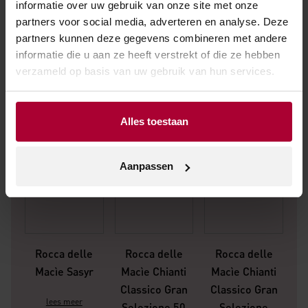
informatie over uw gebruik van onze site met onze
Andere wijnen van Rocca delle
partners voor social media, adverteren en analyse. Deze
Macìe
partners kunnen deze gegevens combineren met andere
informatie die u aan ze heeft verstrekt of die ze hebben
verzameld op basis van uw gebruik van hun services.
Alles toestaan
Aanpassen
Rocca delle
Rocca delle
Rocca delle
Macìe Sasyr
Macìe Chianti
Macìe Chianti
Classico Gran
Classico Gran
Ca
lees meer
Selezione 50
Selezione