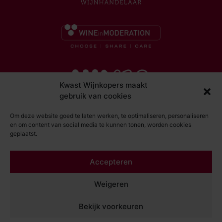
Kwast Wijnkopers maakt
gebruik van cookies
Om deze website goed te laten werken, te optimaliseren, personaliseren
en om content van social media te kunnen tonen, worden cookies
geplaatst.
© Kwast Wijnkopers 2026
Accepteren
DISCLAIMER
ALGEMENE VOORWAARDEN
Weigeren
PRIVACY STATEMENT
Bekijk voorkeuren