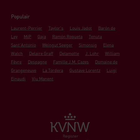
Populair
Laurent-Perrier
Taylor's
Louis Jadot
Barón de
Ley
MiP
Gaja
Ramón Roqueta
Tenuta
Sant'Antonio
Weingut Seeger
Simonsig
Elena
Walch
Delaire Graff
Delamotte
J. Lohr
William
Fèvre
Despagne
Famille J.M. Cazes
Domaine de
Grangeneuve
La Tordera
Gustave Lorentz
Luigi
Einaudi
Viu Manent