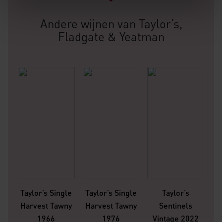
Andere wijnen van Taylor’s,
Fladgate & Yeatman
Taylor’s Single
Taylor’s Single
Taylor’s
Ta
Harvest Tawny
Harvest Tawny
Sentinels
1966
1976
Vintage 2022
V