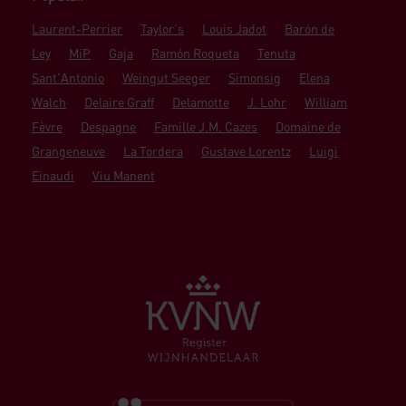
Laurent-Perrier
Taylor's
Louis Jadot
Barón de
Ley
MiP
Gaja
Ramón Roqueta
Tenuta
Sant'Antonio
Weingut Seeger
Simonsig
Elena
Walch
Delaire Graff
Delamotte
J. Lohr
William
Fèvre
Despagne
Famille J.M. Cazes
Domaine de
Grangeneuve
La Tordera
Gustave Lorentz
Luigi
Einaudi
Viu Manent