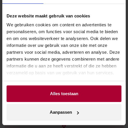
Deze website maakt gebruik van cookies
We gebruiken cookies om content en advertenties te
personaliseren, om functies voor social media te bieden
Verkooppunt zoeken
en om ons websiteverkeer te analyseren. Ook delen we
informatie over uw gebruik van onze site met onze
partners voor social media, adverteren en analyse. Deze
partners kunnen deze gegevens combineren met andere
Geen zakelijke klant? Vul dan uw plaatsnaam of
informatie die u aan ze heeft verstrekt of die ze hebben
postcode in en vind het dichtstbijzijnde
verzameld op basis van uw gebruik van hun services.
verkooppunt.
Alles toestaan
Aanpassen