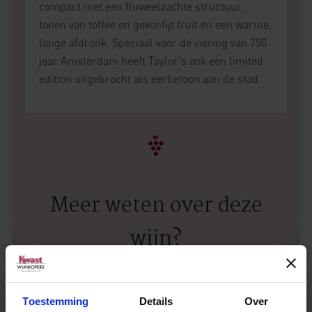
compact met een fluweelzachte structuur,
tonen van toffee en gekonfijt fruit en een warme,
lange afdronk. Speciaal voor de viering van 750
jaar Amsterdam heeft Taylor's ook een limited
edition uitgebracht als eerbetoon aan de stad.
Meer weten over deze
wijn?
NEEM CONTACT OP
Toestemming
Details
Over