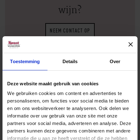
wijn?
NEEM CONTACT OP
Toestemming
Details
Over
Deze website maakt gebruik van cookies
Verkooppunt zoeken
We gebruiken cookies om content en advertenties te
personaliseren, om functies voor social media te bieden
Geen zakelijke klant? Vul dan uw plaatsnaam of
en om ons websiteverkeer te analyseren. Ook delen we
informatie over uw gebruik van onze site met onze
postcode in en vind het dichtstbijzijnde
partners voor social media, adverteren en analyse. Deze
verkooppunt.
partners kunnen deze gegevens combineren met andere
informatie die u aan ze heeft verstrekt of die ze hebben