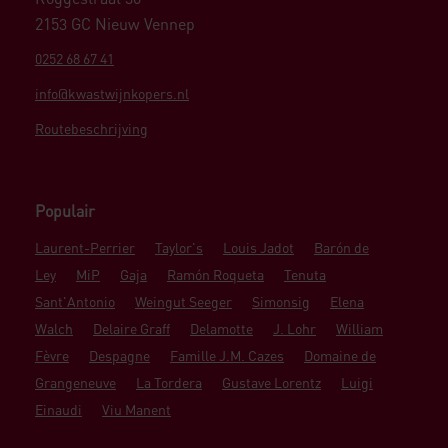
2153 GC Nieuw Vennep
0252 68 67 41
info@kwastwijnkopers.nl
Routebeschrijving
Populair
Laurent-Perrier
Taylor's
Louis Jadot
Barón de
Ley
MiP
Gaja
Ramón Roqueta
Tenuta
Sant'Antonio
Weingut Seeger
Simonsig
Elena
Walch
Delaire Graff
Delamotte
J. Lohr
William
Fèvre
Despagne
Famille J.M. Cazes
Domaine de
Grangeneuve
La Tordera
Gustave Lorentz
Luigi
Einaudi
Viu Manent