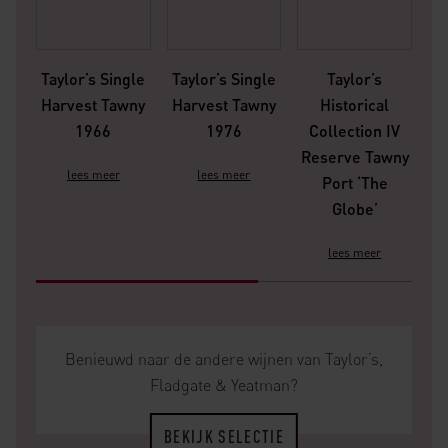
Taylor’s Single
Taylor’s Single
Taylor’s
Harvest Tawny
Harvest Tawny
Historical
1966
1976
Collection IV
V
Reserve Tawny
lees meer
lees meer
Port ‘The
Globe’
lees meer
Benieuwd naar de andere wijnen van Taylor’s,
Fladgate & Yeatman?
BEKIJK SELECTIE