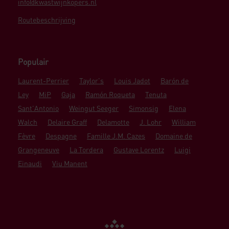
info@kwastwijnkopers.nl
Routebeschrijving
Populair
Laurent-Perrier
Taylor's
Louis Jadot
Barón de
Ley
MiP
Gaja
Ramón Roqueta
Tenuta
Sant'Antonio
Weingut Seeger
Simonsig
Elena
Walch
Delaire Graff
Delamotte
J. Lohr
William
Fèvre
Despagne
Famille J.M. Cazes
Domaine de
Grangeneuve
La Tordera
Gustave Lorentz
Luigi
Einaudi
Viu Manent