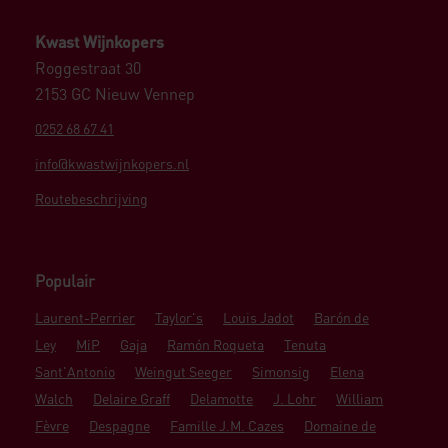
Kwast Wijnkopers
Roggestraat 30
2153 GC Nieuw Vennep
0252 68 67 41
info@kwastwijnkopers.nl
Routebeschrijving
Populair
Laurent-Perrier
Taylor's
Louis Jadot
Barón de
Ley
MiP
Gaja
Ramón Roqueta
Tenuta
Sant'Antonio
Weingut Seeger
Simonsig
Elena
Walch
Delaire Graff
Delamotte
J. Lohr
William
Fèvre
Despagne
Famille J.M. Cazes
Domaine de