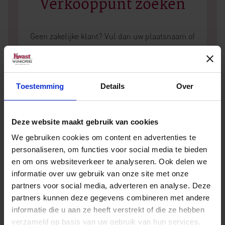
Verkooppunt zoeken
Geen zakelijke klant? Vul dan uw plaatsnaam of
postcode in en vind het dichtstbijzijnde
verkooppunt.
Toestemming
Details
Over
Deze website maakt gebruik van cookies
We gebruiken cookies om content en advertenties te
personaliseren, om functies voor social media te bieden
en om ons websiteverkeer te analyseren. Ook delen we
informatie over uw gebruik van onze site met onze
Andere wijnen van Barón de Ley
partners voor social media, adverteren en analyse. Deze
partners kunnen deze gegevens combineren met andere
informatie die u aan ze heeft verstrekt of die ze hebben
verzameld op basis van uw gebruik van hun services.