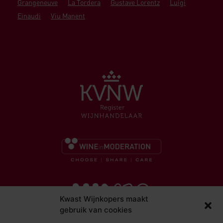
Grangeneuve
La Tordera
Gustave Lorentz
Luigi
Einaudi
Viu Manent
Kwast Wijnkopers maakt
gebruik van cookies