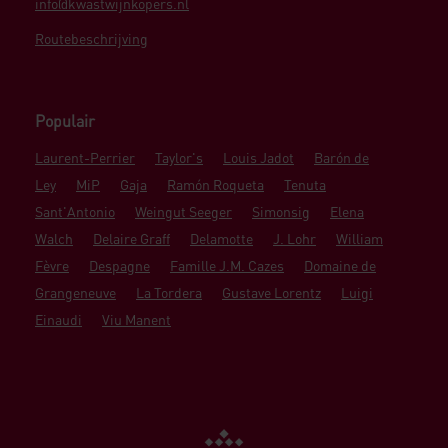
info@kwastwijnkopers.nl
Routebeschrijving
Populair
Laurent-Perrier
Taylor's
Louis Jadot
Barón de
Ley
MiP
Gaja
Ramón Roqueta
Tenuta
Sant'Antonio
Weingut Seeger
Simonsig
Elena
Walch
Delaire Graff
Delamotte
J. Lohr
William
Fèvre
Despagne
Famille J.M. Cazes
Domaine de
Grangeneuve
La Tordera
Gustave Lorentz
Luigi
Einaudi
Viu Manent