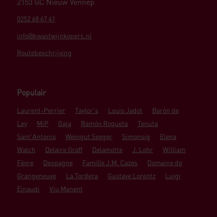
2153 GC Nieuw Vennep
0252 68 67 41
info@kwastwijnkopers.nl
Routebeschrijving
Populair
Laurent-Perrier
Taylor's
Louis Jadot
Barón de
Ley
MiP
Gaja
Ramón Roqueta
Tenuta
Sant'Antonio
Weingut Seeger
Simonsig
Elena
Walch
Delaire Graff
Delamotte
J. Lohr
William
Fèvre
Despagne
Famille J.M. Cazes
Domaine de
Grangeneuve
La Tordera
Gustave Lorentz
Luigi
Einaudi
Viu Manent