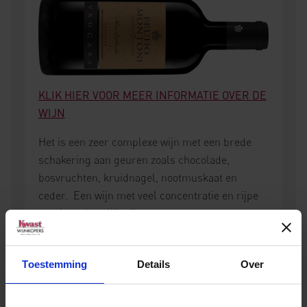
KLIK HIER VOOR MEER INFORMATIE OVER DE
WIJN
Het is een zeer complexe wijn met een brede
schakering aan geuren zoals chocolade,
bosvruchten, kruidnagel, nootmuskaat en
ceder. Een wijn met veel concentratie en rijpe
tannines, heerlijk bij geroosterd vlees van de
bbq, lamsschotel en oude gerijpte
kazen. Vrucara is het Siciliaanse woord voor een
Toestemming
Details
Over
kruidenplant die spontaan tussen de wijnranken
groeit. Dit kruidige vinden we terug in de
aroma’s van de wijn.