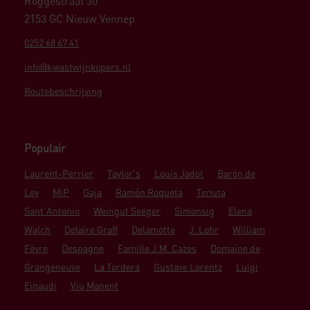
Roggestraat 30
2153 GC Nieuw Vennep
0252 68 67 41
info@kwastwijnkopers.nl
Routebeschrijving
Populair
Laurent-Perrier
Taylor's
Louis Jadot
Barón de
Ley
MiP
Gaja
Ramón Roqueta
Tenuta
Sant'Antonio
Weingut Seeger
Simonsig
Elena
Walch
Delaire Graff
Delamotte
J. Lohr
William
Fèvre
Despagne
Famille J.M. Cazes
Domaine de
Grangeneuve
La Tordera
Gustave Lorentz
Luigi
Einaudi
Viu Manent