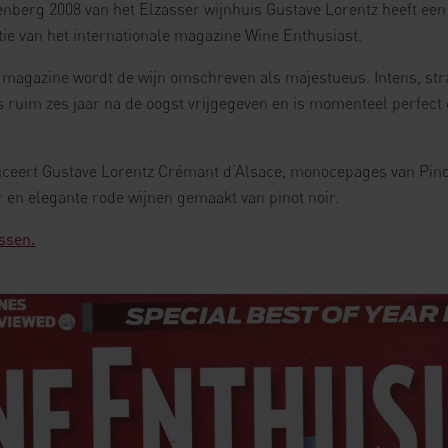
enberg 2008 van het Elzasser wijnhuis Gustave Lorentz heeft een
tie van het internationale magazine Wine Enthusiast.
 magazine wordt de wijn omschreven als majestueus. Intens, str
 is ruim zes jaar na de oogst vrijgegeven en is momenteel perfec
ceert Gustave Lorentz Crémant d’Alsace, monocepages van Pinot
en elegante rode wijnen gemaakt van pinot noir.
ssen.