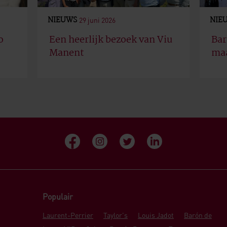
NIEUWS
NIE
29 juni 2026
o
Een heerlijk bezoek van Viu
Bar
Manent
maa
Populair
Laurent-Perrier
Taylor's
Louis Jadot
Barón de