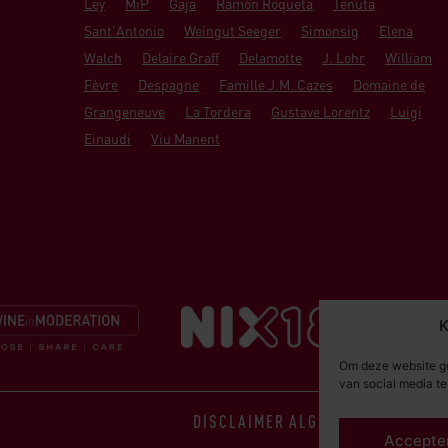
Ley
MiP
Gaja
Ramón Roqueta
Tenuta
Sant'Antonio
Weingut Seeger
Simonsig
Elena
Walch
Delaire Graff
Delamotte
J. Lohr
William
Fèvre
Despagne
Famille J.M. Cazes
Domaine de
Grangeneuve
La Tordera
Gustave Lorentz
Luigi
Einaudi
Viu Manent
K
Om deze website go
van social media t
DISCLAIMER
ALGEMENE VOORWAA
Accepte