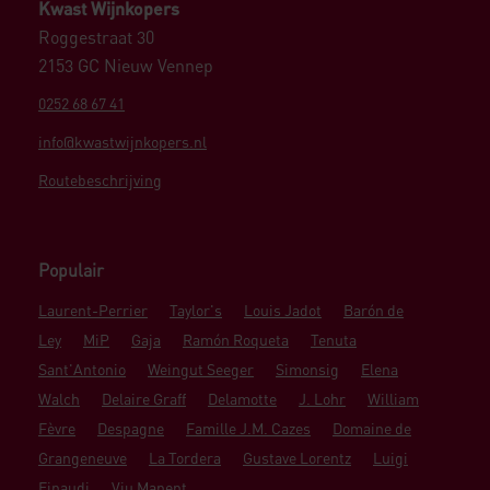
Kwast Wijnkopers
Roggestraat 30
2153 GC Nieuw Vennep
0252 68 67 41
info@kwastwijnkopers.nl
Routebeschrijving
Populair
Laurent-Perrier
Taylor's
Louis Jadot
Barón de
Ley
MiP
Gaja
Ramón Roqueta
Tenuta
Sant'Antonio
Weingut Seeger
Simonsig
Elena
Walch
Delaire Graff
Delamotte
J. Lohr
William
Fèvre
Despagne
Famille J.M. Cazes
Domaine de
Grangeneuve
La Tordera
Gustave Lorentz
Luigi
Einaudi
Viu Manent