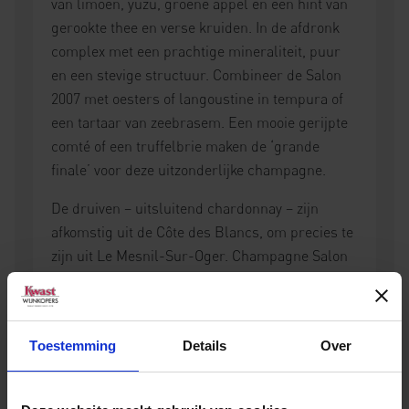
van limoen, yuzu, groene appel en een hint van
gerookte thee en verse kruiden. In de afdronk
complex met een prachtige mineraliteit, puur
en een stevige structuur. Combineer de Salon
2007 met oesters of langoustine in tempura of
een tartaar van zeebrasem. Een mooie gerijpte
comté of een truffelbrie maken de ‘grande
finale’ voor deze uitzonderlijke champagne.
De druiven – uitsluitend chardonnay – zijn
afkomstig uit de Côte des Blancs, om precies te
zijn uit Le Mesnil-Sur-Oger. Champagne Salon
is altijd een vintage champagne en wordt alleen
gemaakt in uitzonderlijk goede oogstjaren.
Niet voor niets blijft Salon tot op de dag van
Toestemming
Details
Over
vandaag een mytische naam onder de
liefhebbers van topchampagne!